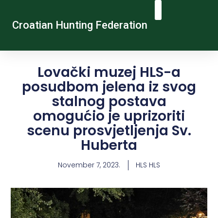
Croatian Hunting Federation
Vocational Education And Training
Hunting Tourism
Contact Us
Lovački muzej HLS-a
posudbom jelena iz svog
stalnog postava
omogućio je uprizoriti
scenu prosvjetljenja Sv.
Huberta
November 7, 2023.
HLS HLS