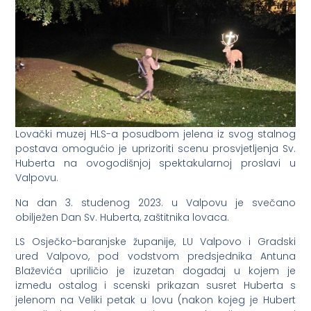
Lovački muzej HLS-a posudbom jelena iz svog stalnog
postava omogućio je uprizoriti scenu prosvjetljenja Sv.
Huberta na ovogodišnjoj spektakularnoj proslavi u
Valpovu.
Na dan 3. studenog 2023. u Valpovu je svečano
obilježen Dan Sv. Huberta, zaštitnika lovaca.
LS Osječko-baranjske županije, LU Valpovo i Gradski
ured Valpovo, pod vodstvom predsjednika Antuna
Blaževića upriličio je izuzetan događaj u kojem je
između ostalog i scenski prikazan susret Huberta s
jelenom na Veliki petak u lovu (nakon kojeg je Hubert