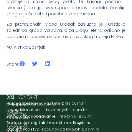
promijenio smjer svog života te kasnije postao i
svecem) što je sveukupnoj proslavi dodalo čaroliju
zbog koje će ostati posebno zapamćena.
Za profesionalni video uradak zaslužna je Turistička
zajednica grada Valpova, a za ulogu jelena odlično je
poslužio mladi jelen iz postava Lovačkog muzeja HLS-a.
AU: Alenka Bošnjak
Share
IBAN:
BRZI KONTAKT
Prijava štete:
@etets.avajirp
rh.moc.slh
HR8124020061100501497
Croatian
Lovne iskaznice:
@acinzaksi
rh.moc.slh
Hunting
SWIFT/BIC
Lovno osposobljavanje:
@ofni
rh.ude-slh
Federation
:
Redakcija/ digitalni mediji:
@aidem
rh.sl
Vladimira
ESBCHR22
Računovodstvo:
@ovtsdovonucar
rh.moc.slh
Nazora