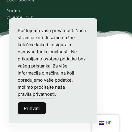
28817560444
Radno
vrijeme:
7:00
–
15:00
Poštujemo vašu privatnost. Naša
stranica koristi samo nužne
kolačiće kako bi osigurala
osnovne funkcionalnosti. Ne
prikupljamo osobne podatke bez
vašeg pristanka. Za više
informacija o načinu na koji
obrađujemo vaše podatke,
molimo pročitajte naša
pravila privatnosti
.
Prihvati
HR