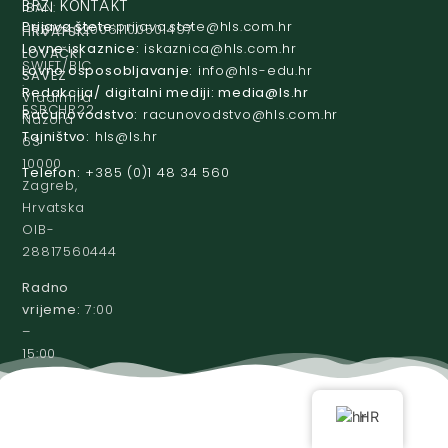
IBAN:
BRZI KONTAKT
Prijava štete:
@etets.avajirp
rh.moc.slh
HR8124020061100501497
HRVATSKI
Lovne iskaznice:
@acinzaksi
rh.moc.slh
LOVAČKI
SWIFT/BIC
Lovno osposobljavanje:
@ofni
rh.ude-slh
SAVEZ
:
Redakcija/ digitalni mediji:
@aidem
rh.sl
Vladimira
ESBCHR22
Računovodstvo:
@ovtsdovonucar
rh.moc.slh
Nazora
Tajništvo:
@slh
rh.sl
63
10000
Telefon:
+385 (0)1 48 34 560
Zagreb,
Hrvatska
OIB-
28817560444
Radno
vrijeme:
7:00
–
15:00
HR