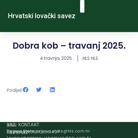
Hrvatski lovački savez
Dobra kob – travanj 2025.
4 travnja, 2025.
HLS HLS
Podijeli
IBAN:
BRZI KONTAKT
Prijava štete:
@etets.avajirp
rh.moc.slh
HR8124020061100501497
HRVATSKI
Lovne iskaznice:
@acinzaksi
rh.moc.slh