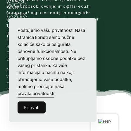
LOVAČKI
SWIFT/BIC
Lovno osposobljavanje:
@ofni
rh.ude-slh
SAVEZ
:
Redakcija/ digitalni mediji:
@aidem
rh.sl
Vladimira
ESBCHR22
Računovodstvo:
@ovtsdovonucar
rh.moc.slh
Nazora
Tajništvo:
@slh
rh.sl
63
Poštujemo vašu privatnost. Naša
10000
Telefon:
+385 (0)1 48 34 560
stranica koristi samo nužne
Zagreb,
kolačiće kako bi osigurala
Hrvatska
osnovne funkcionalnosti. Ne
OIB-
prikupljamo osobne podatke bez
28817560444
vašeg pristanka. Za više
Radno
informacija o načinu na koji
vrijeme:
7:00
obrađujemo vaše podatke,
–
molimo pročitajte naša
15:00
pravila privatnosti
.
Prihvati
HR