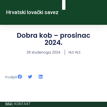
Hrvatski lovački savez
Dobra kob – prosinac
2024.
29 studenoga, 2024.
HLS HLS
Podijeli
IBAN:
BRZI KONTAKT