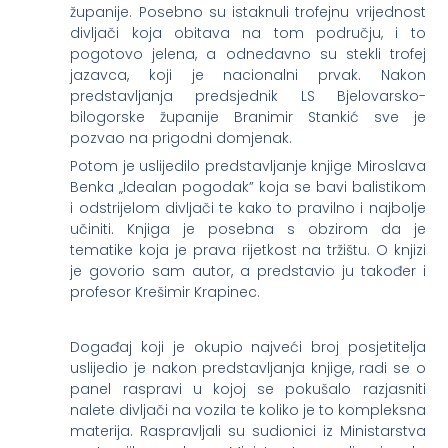
županije. Posebno su istaknuli trofejnu vrijednost
divljači koja obitava na tom području, i to
pogotovo jelena, a odnedavno su stekli trofej
jazavca, koji je nacionalni prvak. Nakon
predstavljanja predsjednik LS Bjelovarsko-
bilogorske županije Branimir Stankić sve je
pozvao na prigodni domjenak.
Potom je uslijedilo predstavljanje knjige Miroslava
Benka „Idealan pogodak” koja se bavi balistikom
i odstrijelom divljači te kako to pravilno i najbolje
učiniti. Knjiga je posebna s obzirom da je
tematike koja je prava rijetkost na tržištu. O knjizi
je govorio sam autor, a predstavio ju također i
profesor Krešimir Krapinec.
Događaj koji je okupio najveći broj posjetitelja
uslijedio je nakon predstavljanja knjige, radi se o
panel raspravi u kojoj se pokušalo razjasniti
nalete divljači na vozila te koliko je to kompleksna
materija. Raspravljali su sudionici iz Ministarstva