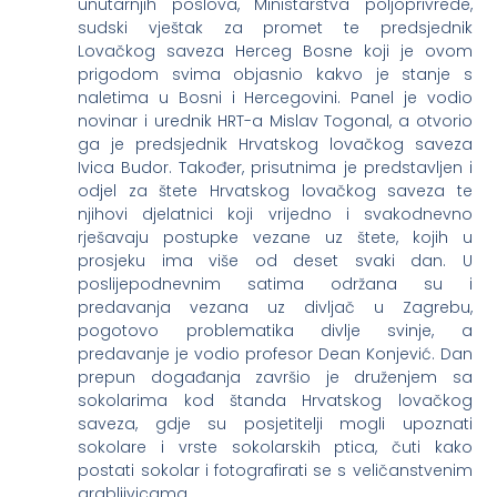
unutarnjih poslova, Ministarstva poljoprivrede,
sudski vještak za promet te predsjednik
Lovačkog saveza Herceg Bosne koji je ovom
prigodom svima objasnio kakvo je stanje s
naletima u Bosni i Hercegovini. Panel je vodio
novinar i urednik HRT-a Mislav Togonal, a otvorio
ga je predsjednik Hrvatskog lovačkog saveza
Ivica Budor. Također, prisutnima je predstavljen i
odjel za štete Hrvatskog lovačkog saveza te
njihovi djelatnici koji vrijedno i svakodnevno
rješavaju postupke vezane uz štete, kojih u
prosjeku ima više od deset svaki dan. U
poslijepodnevnim satima održana su i
predavanja vezana uz divljač u Zagrebu,
pogotovo problematika divlje svinje, a
predavanje je vodio profesor Dean Konjević. Dan
prepun događanja završio je druženjem sa
sokolarima kod štanda Hrvatskog lovačkog
saveza, gdje su posjetitelji mogli upoznati
sokolare i vrste sokolarskih ptica, čuti kako
postati sokolar i fotografirati se s veličanstvenim
grabljivicama.