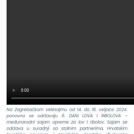
Na Zagrebačkom velesajmu od 14. do 18. veljače 2024.
ponovno se održavaju 6. DANI LOVA I RIBOLOVA –
međunarodni sajam opreme za lov i ribolov. Sajam se
održava u suradnji sa stalnim partnerima, Hrvatskim