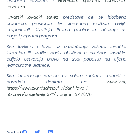
lovačkim savezom i
Hrvatskim športsko ribolovnim
savezom
.
Hrvatski lovački savez
predstavit će se izložbeno
prodajnim prostorom te dioramom, izložbom divljih
prepariranih životinja. Prema planiranom očekuje se
bogati popratni program.
Sve lovkinje i lovci uz predočenje važeće lovačke
iskaznice ili ukoliko dođu obučeni u svečano lovačko
odijelo ostvaruju pravo na 20% popusta na cijenu
jednokratne ulaznice.
Sve informacije vezane uz sajam možete pronaći u
narednim danima na:
www.ls.hr
;
https://www.zv.hr/sajmovi-7/dani-lova-i-
ribolova/posjetitelji-3711/o-sajmu-3717/3717
Podijeli