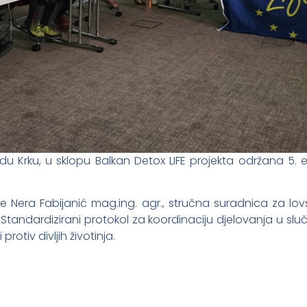
adu Krku, u sklopu Balkan Detox LIFE projekta održana 5.
 je Nera Fabijanić mag.ing. agr., stručna suradnica za l
 Standardizirani protokol za koordinaciju djelovanja u sl
protiv divljih životinja.