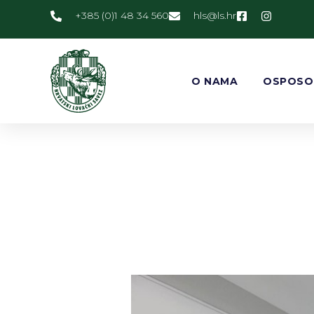
+385 (0)1 48 34 560
@slh
rh.sl
O NAMA
OSPOSO