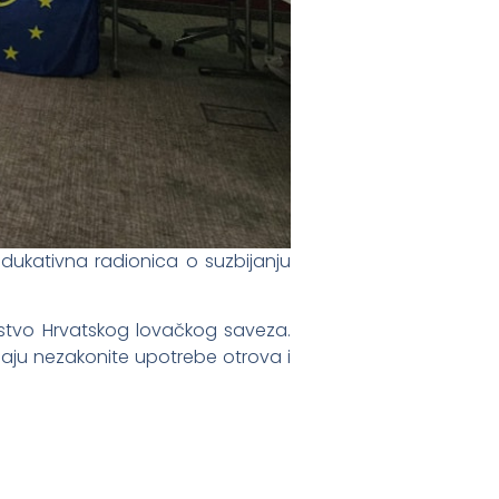
 edukativna radionica o suzbijanju
ovstvo Hrvatskog lovačkog saveza.
učaju nezakonite upotrebe otrova i