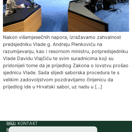
Nakon višemjesečnih napora, izražavamo zahvalnost
predsjedniku Vlade g. Andreju Plenkoviću na
razumijevanju, kao i resornom ministru, potpredsjedniku
Vlade Davidu Vlajčiću te svim suradnicima koji su
pridonijeli tome da je prijedlog Zakona o lovstvu prošao
sjednicu Vlade. Sada slijedi saborska procedura te s
velikim zadovoljstvom pozdravljamo činjenicu da
prijedlog ide u Hrvatski sabor, uz nadu u […]
IBAN:
BRZI KONTAKT
Prijava štete:
@etets.avajirp
rh.moc.slh
HR8124020061100501497
HRVATSKI