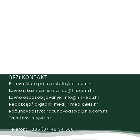
BRZI KONTAKT
Prijava štete:
@etets.avajirp
rh.moc.slh
Lovne iskaznice:
@acinzaksi
rh.moc.slh
Lovno osposobljavanje:
@ofni
rh.ude-slh
Redakcija/ digitalni mediji:
@aidem
rh.sl
Računovodstvo:
@ovtsdovonucar
rh.moc.slh
Tajništvo:
@slh
rh.sl
Telefon:
+385 (0)1 48 34 560