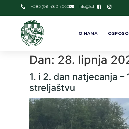
+385 (0)1 48 34 560
@slh
rh.sl
O NAMA
OSPOSO
Dan:
28. lipnja 20
1. i 2. dan natjecanja
streljaštvu