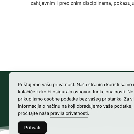
zahtjevnim i preciznim disciplinama, pokazuju
HRVATSKI LOVAČKI SAVEZ
Poštujemo vašu privatnost. Naša stranica koristi samo
Vladimira Nazora 63
kolačiće kako bi osigurala osnovne funkcionalnosti. Ne
10000 Zagreb, Hrvatska
prikupljamo osobne podatke bez vašeg pristanka. Za v
OIB-28817560444
informacija o načinu na koji obrađujemo vaše podatke,
Radno vrijeme:
7:00 – 15:00
pročitajte naša
pravila privatnosti
.
Prihvati