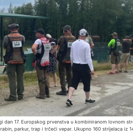
ugi dan 17. Europskog prvenstva u kombiniranom lovnom strel
rabin, parkur, trap i trčeći vepar. Ukupno 160 strijelaca i