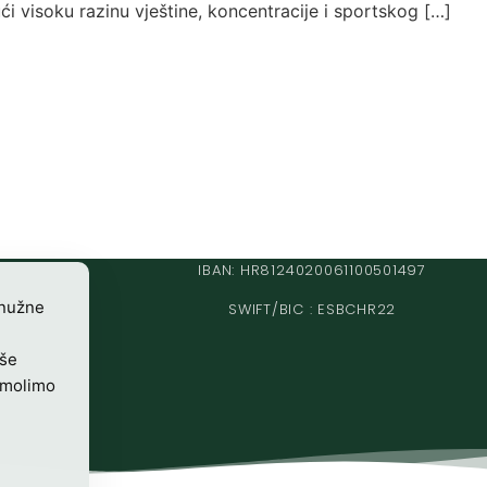
ći visoku razinu vještine, koncentracije i sportskog […]
IBAN: HR8124020061100501497
 nužne
SWIFT/BIC : ESBCHR22
iše
 molimo