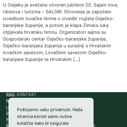
U Osijeku je svečano otvoren jubilarni 20. Sajam lova,
ribolova i turizma – SALORI. Otvorenje je započelo
izvedbom lovačke himne u izvedbi rogista Osječko-
baranjske županije, a potom je klapa Zimska luka
otpjevala hrvatsku himnu. Organizatori sajma su
Gospodarski centar Osječko-baranjske županije,
Osječko-baranjska županija u suradnji s Hrvatskim
lovačkim savezom, Lovačkim savezom Osječko-
baranjske županije te Hrvatskim […]
IBAN:
BRZI KONTAKT
Prijava štete:
@etets.avajirp
rh.moc.slh
HR8124020061100501497
HRVATSKI
Lovne iskaznice:
@acinzaksi
rh.moc.slh
LOVAČKI
Poštujemo vašu privatnost. Naša
SWIFT/BIC
Lovno osposobljavanje:
@ofni
rh.ude-slh
SAVEZ
stranica koristi samo nužne
:
Redakcija/ digitalni mediji:
@aidem
rh.sl
Vladimira
kolačiće kako bi osigurala
ESBCHR22
Računovodstvo:
@ovtsdovonucar
rh.moc.slh
Nazora