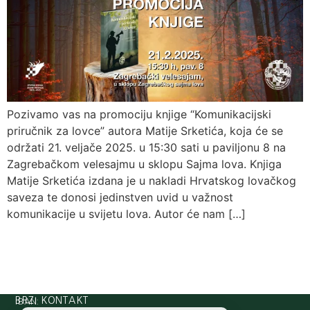
Pozivamo vas na promociju knjige “Komunikacijski
priručnik za lovce” autora Matije Srketića, koja će se
održati 21. veljače 2025. u 15:30 sati u paviljonu 8 na
Zagrebačkom velesajmu u sklopu Sajma lova. Knjiga
Matije Srketića izdana je u nakladi Hrvatskog lovačkog
saveza te donosi jedinstven uvid u važnost
komunikacije u svijetu lova. Autor će nam […]
IBAN:
BRZI KONTAKT