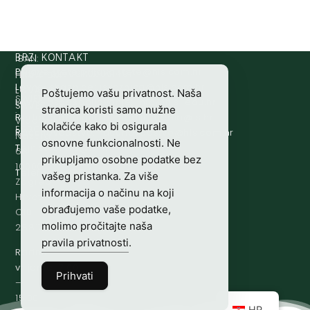
IBAN:
BRZI KONTAKT
Prijava štete:
@etets.avajirp
rh.moc.slh
HR8124020061100501497
HRVATSKI
Lovne iskaznice:
@acinzaksi
rh.moc.slh
LOVAČKI
Poštujemo vašu privatnost. Naša
SWIFT/BIC
Lovno osposobljavanje:
@ofni
rh.ude-slh
SAVEZ
stranica koristi samo nužne
:
Redakcija/ digitalni mediji:
@aidem
rh.sl
Vladimira
kolačiće kako bi osigurala
ESBCHR22
Računovodstvo:
@ovtsdovonucar
rh.moc.slh
Nazora
osnovne funkcionalnosti. Ne
Tajništvo:
@slh
rh.sl
63
prikupljamo osobne podatke bez
10000
Telefon:
+385 (0)1 48 34 560
vašeg pristanka. Za više
Zagreb,
informacija o načinu na koji
Hrvatska
obrađujemo vaše podatke,
OIB-
molimo pročitajte naša
28817560444
pravila privatnosti
.
Radno
vrijeme:
7:00
Prihvati
–
15:00
HR