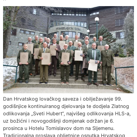
Dan Hrvatskog lovačkog saveza i obilježavanje 99.
godišnjice kontinuiranog djelovanja te dodjela Zlatnog
odlikovanja „Sveti Hubert“, najvišeg odlikovanja HLS-a,
uz božićni i novogodišnji domjenak održan je 6.
prosinca u Hotelu Tomislavov dom na Sljemenu.
Tradicionalna proslava obljetnice osnutka Hrvatskog