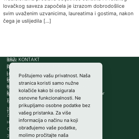
lovačkog saveza započela je izrazom dobrodošlice
svim uvaženim uzvanicima, laureatima i gostima, nakon
čega je uslijedila […]
IBAN:
BRZI KONTAKT
Prijava štete:
@etets.avajirp
rh.moc.slh
HR8124020061100501497
HRVATSKI
Lovne iskaznice:
@acinzaksi
rh.moc.slh
LOVAČKI
Poštujemo vašu privatnost. Naša
SWIFT/BIC
Lovno osposobljavanje:
@ofni
rh.ude-slh
SAVEZ
stranica koristi samo nužne
:
Redakcija/ digitalni mediji:
@aidem
rh.sl
Vladimira
kolačiće kako bi osigurala
ESBCHR22
Računovodstvo:
@ovtsdovonucar
rh.moc.slh
Nazora
osnovne funkcionalnosti. Ne
Tajništvo:
@slh
rh.sl
63
prikupljamo osobne podatke bez
10000
Telefon:
+385 (0)1 48 34 560
vašeg pristanka. Za više
Zagreb,
informacija o načinu na koji
Hrvatska
obrađujemo vaše podatke,
OIB-
molimo pročitajte naša
28817560444