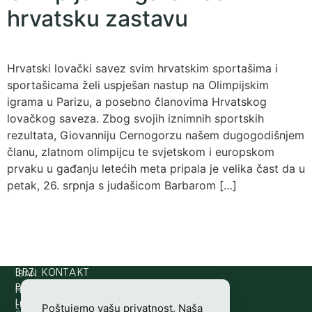
hrvatsku zastavu
Hrvatski lovački savez svim hrvatskim sportašima i
sportašicama želi uspješan nastup na Olimpijskim
igrama u Parizu, a posebno članovima Hrvatskog
lovačkog saveza. Zbog svojih iznimnih sportskih
rezultata, Giovanniju Cernogorzu našem dugogodišnjem
članu, zlatnom olimpijcu te svjetskom i europskom
prvaku u gađanju letećih meta pripala je velika čast da u
petak, 26. srpnja s judašicom Barbarom […]
IBAN:
BRZI KONTAKT
Prijava štete:
@etets.avajirp
rh.moc.slh
HR8124020061100501497
HRVATSKI
Lovne iskaznice:
@acinzaksi
rh.moc.slh
LOVAČKI
Poštujemo vašu privatnost. Naša