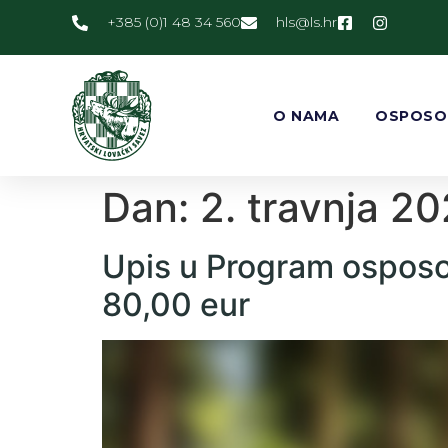
+385 (0)1 48 34 560
@slh
rh.sl
O NAMA
OSPOSO
Dan:
2. travnja 20
Upis u Program osposob
80,00 eur