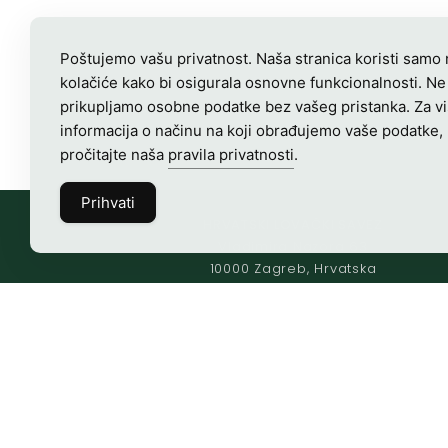
Poštujemo vašu privatnost. Naša stranica koristi samo
kolačiće kako bi osigurala osnovne funkcionalnosti. Ne
prikupljamo osobne podatke bez vašeg pristanka. Za v
informacija o načinu na koji obrađujemo vaše podatke,
pročitajte naša
pravila privatnosti
.
Prihvati
HRVATSKI LOVAČKI SAVEZ
Vladimira Nazora 63
10000 Zagreb, Hrvatska
OIB-28817560444
Radno vrijeme:
7:00 – 15:00