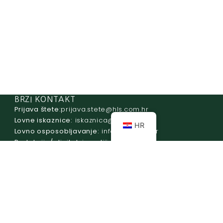
BRZI KONTAKT
Prijava štete:
@etets.avajirp
rh.moc.slh
Lovne iskaznice:
@acinzaksi
rh.moc.slh
HR
Lovno osposobljavanje:
@ofni
rh.ude-slh
Redakcija/ digitalni mediji:
@aidem
rh.sl
Računovodstvo:
@ovtsdovonucar
rh.moc.slh
Tajništvo:
@slh
rh.sl
Telefon:
+385 (0)1 48 34 560