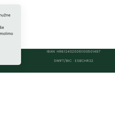
 nužne
iše
 molimo
IBAN: HR8124020061100501497
SWIFT/BIC : ESBCHR22