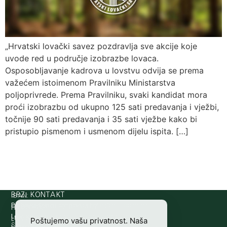
„Hrvatski lovački savez pozdravlja sve akcije koje
uvode red u područje izobrazbe lovaca.
Osposobljavanje kadrova u lovstvu odvija se prema
važećem istoimenom Pravilniku Ministarstva
poljoprivrede. Prema Pravilniku, svaki kandidat mora
proći izobrazbu od ukupno 125 sati predavanja i vježbi,
točnije 90 sati predavanja i 35 sati vježbe kako bi
pristupio pismenom i usmenom dijelu ispita. […]
IBAN:
BRZI KONTAKT
Prijava štete:
@etets.avajirp
rh.moc.slh
HR8124020061100501497
HRVATSKI
Lovne iskaznice:
@acinzaksi
rh.moc.slh
LOVAČKI
Poštujemo vašu privatnost. Naša
SWIFT/BIC