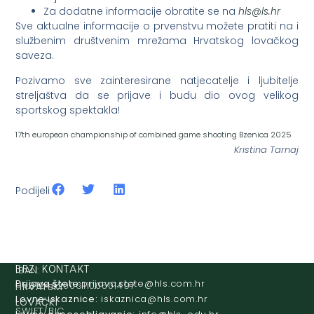
Za dodatne informacije obratite se na
@slh
rh.sl
Sve aktualne informacije o prvenstvu možete pratiti na i
službenim društvenim mrežama Hrvatskog lovačkog
saveza.
Pozivamo sve zainteresirane natjecatelje i ljubitelje
streljaštva da se prijave i budu dio ovog velikog
sportskog spektakla!
17th european championship of combined game shooting Bzenica 2025
Kristina Tarnaj
Podijeli
IBAN:
BRZI KONTAKT
Prijava štete:
@etets.avajirp
rh.moc.slh
HR8124020061100501497
HRVATSKI
Lovne iskaznice:
@acinzaksi
rh.moc.slh
LOVAČKI
SWIFT/BIC