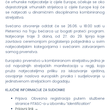
će vrhunske natjecatelje iz cijele Europe, očekuje se oko
dvjestotinjak vrhunskih strijelaca iz cijele Europe koji će
se natjecati u dinamičnim disciplinama kombiniranog
streljaštva.
Svečano otvorenje održat će se 26.06. u 18:00 sati u
Pleternici na Trgu bećarca uz bogati prateći program.
Natjecanje traje 3 dana, od 27. do 29. lipnja koje
završava ceremonijom proglašenja pobjednika u svim
natjecateljskim kategorijama i svečanim zatvaranjem
samog prvenstva.
Europsko prvenstvo u kombiniranom streljaštvu jedna je
od najvažnijih streljačkih manifestacija u regiji, koja
pruža natjecateljima priliku za iskazivanje vještina,
osvajanje naslova europskih prvaka i sudjelovanje u
jedinstvenom streljačkom događaju.
KLJUČNE INFORMACIJE ZA SUDIONIKE
Prijava: Obvezna registracija putem službene
stranice FITASC-a u izborniku “
Identification
“
Prijavni link →