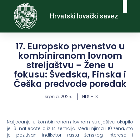
Hrvatski lovački savez
17. Europsko prvenstvo u
kombiniranom lovnom
streljaštvu – Žene u
fokusu: Švedska, Finska i
Češka predvode poredak
1 srpnja, 2025.
HLS HLS
Natjecanje u kombiniranom lovnom streljaštvu okupilo
je 161 natjecatelja iz 14 zemalja. Među njima i 10 žena, što
je pozitivan indikator rasta ženskog interesa i