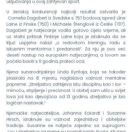
uključivanja u ovaj zahtjevan sport.
U ženskoj konkurenciji najbolji rezultat ostvarila je
Cornelia Dagobert iz Švedske s 757 bodova, ispred Liine
Laine iz Finske (750) i Michaele Štenglové iz Češke (737).
Dagobert je natjecanje vodila gotovo cijelo vrijeme, ali
uz stalni pritisak Finkinje Laine koja je istaknula da se
ključ uspjeha nalazi „u redovitom treningu, radu s
iskusnim mentorima i predanosti“. Za nju je ovo već
deseti nastup na europskim natjecanjima, a lovom se
počela baviti s 11 godina, prateći oca.
Njena sunarodnjakinja Linda Kyntaja, koja se također
plasirala na 8 mjestu, naglašava važnost mentalne
pripreme: „Streljaštvo zahtijeva istu disciplinu kao i lov –
mirnoću, strpljenje i preciznost. U obitelj sam ušla u svijet
lova još kao djevojčica od 13 godina, streljaštvo je bio
logičan nastavak.“
Njemačke natjecateljice, Johanna Eckardt i Susanne
Hirsch, istaknule su važnost zajedništva i obiteljske
tradicije. Susanne se natječe zajedno sa suprugom:
„Lov i streljaštvo za mene su postali način života. Ključna