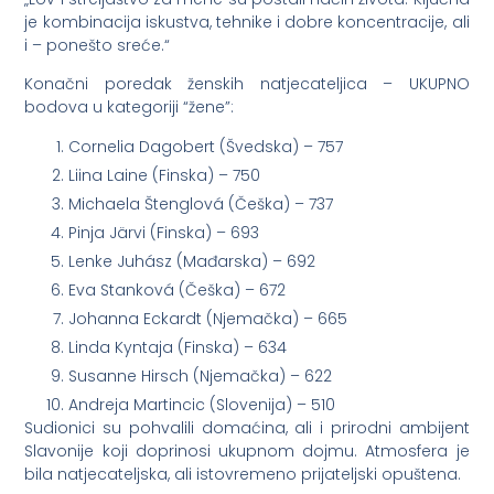
je kombinacija iskustva, tehnike i dobre koncentracije, ali
i – ponešto sreće.“
Konačni poredak ženskih natjecateljica – UKUPNO
bodova u kategoriji “žene”:
Cornelia Dagobert (Švedska) – 757
Liina Laine (Finska) – 750
Michaela Štenglová (Češka) – 737
Pinja Järvi (Finska) – 693
Lenke Juhász (Mađarska) – 692
Eva Stanková (Češka) – 672
Johanna Eckardt (Njemačka) – 665
Linda Kyntaja (Finska) – 634
Susanne Hirsch (Njemačka) – 622
Andreja Martincic (Slovenija) – 510
Sudionici su pohvalili domaćina, ali i prirodni ambijent
Slavonije koji doprinosi ukupnom dojmu. Atmosfera je
bila natjecateljska, ali istovremeno prijateljski opuštena.