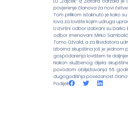
LU „Zajček” iz Zlatara održala j
povjerenje članova za novi četve
Tom prilikom istaknuto je kako su
lova za lovište kojim udruga uprav
U Izvršni odbor izabrani su Darko 
odbor imenovani Mirko Sambolić, J
Tomo Ožvald, a za likvidatora udr
Izborna skupština još je jednom 
gospodarenja lovištem te daljnje
Nakon službenog dijela skupštin
povodom obilježavanja 55 godina
dugogodišnja povezanost člano
Podijeli