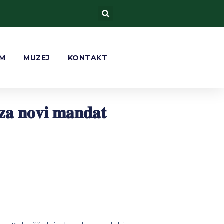
AM
MUZEJ
KONTAKT
 𝐳𝐚 𝐧𝐨𝐯𝐢 𝐦𝐚𝐧𝐝𝐚𝐭