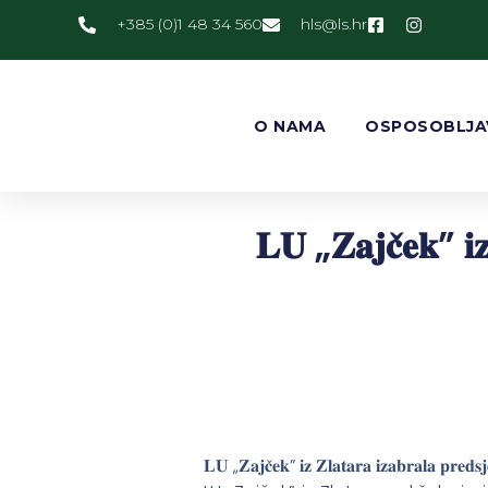
+385 (0)1 48 34 560
@slh
rh.sl
O NAMA
OSPOSOBLJA
𝐋𝐔 „𝐙𝐚𝐣𝐜̌𝐞𝐤” 𝐢𝐳 
𝐋𝐔 „𝐙𝐚𝐣𝐜̌𝐞𝐤” 𝐢𝐳 𝐙𝐥𝐚𝐭𝐚𝐫𝐚 𝐢𝐳𝐚𝐛𝐫𝐚𝐥𝐚 𝐩𝐫𝐞𝐝𝐬