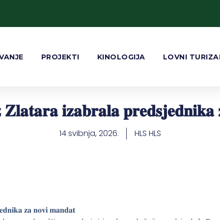
VANJE
PROJEKTI
KINOLOGIJA
LOVNI TURIZ
𝐙𝐥𝐚𝐭𝐚𝐫𝐚 𝐢𝐳𝐚𝐛𝐫𝐚𝐥𝐚 𝐩𝐫𝐞𝐝𝐬𝐣𝐞𝐝𝐧𝐢𝐤𝐚
14 svibnja, 2026.
HLS HLS
𝐣𝐞𝐝𝐧𝐢𝐤𝐚 𝐳𝐚 𝐧𝐨𝐯𝐢 𝐦𝐚𝐧𝐝𝐚𝐭