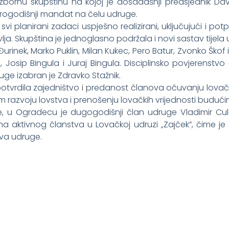
e izbornu skupštinu na kojoj je dosadašnji predsjednik
rogodišnji mandat na čelu udruge.
 svi planirani zadaci uspješno realizirani, uključujući i p
lja. Skupština je jednoglasno podržala i novi sastav tijela
Đurinek, Marko Puklin, Milan Kukec, Pero Batur, Zvonko Škof 
osip Bingula i Juraj Bingula. Disciplinsko povjerenstvo 
uge izabran je Zdravko Stažnik.
potvrdila zajedništvo i predanost članova očuvanju lovačk
m razvoju lovstva i prenošenju lovačkih vrijednosti buduć
e, u Ogradecu je dugogodišnji član udruge Vladimir Cu
 aktivnog članstva u Lovačkoj udruzi „Zajček”, čime je 
va udruge.