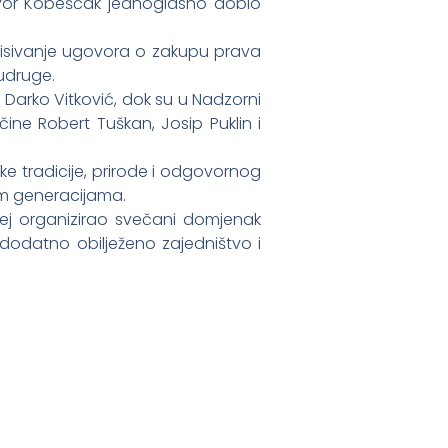
 Davor Kobeščak jednoglasno dobio
otpisivanje ugovora o zakupu prava
 udruge.
i Darko Vitković, dok su u Nadzorni
čine Robert Tuškan, Josip Puklin i
e tradicije, prirode i odgovornog
im generacijama.
lej organizirao svečani domjenak
dodatno obilježeno zajedništvo i