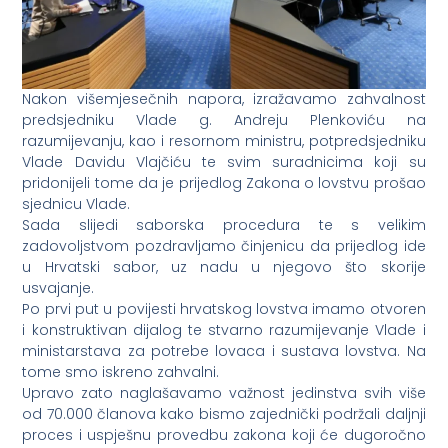
Nakon višemjesečnih napora, izražavamo zahvalnost
predsjedniku Vlade g. Andreju Plenkoviću na
razumijevanju, kao i resornom ministru, potpredsjedniku
Vlade Davidu Vlajčiću te svim suradnicima koji su
pridonijeli tome da je prijedlog Zakona o lovstvu prošao
sjednicu Vlade.
Sada slijedi saborska procedura te s velikim
zadovoljstvom pozdravljamo činjenicu da prijedlog ide
u Hrvatski sabor, uz nadu u njegovo što skorije
usvajanje.
Po prvi put u povijesti hrvatskog lovstva imamo otvoren
i konstruktivan dijalog te stvarno razumijevanje Vlade i
ministarstava za potrebe lovaca i sustava lovstva. Na
tome smo iskreno zahvalni.
Upravo zato naglašavamo važnost jedinstva svih više
od 70.000 članova kako bismo zajednički podržali daljnji
proces i uspješnu provedbu zakona koji će dugoročno