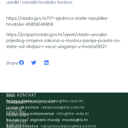
urediti i osnažiti hrvatsko lovstvo.
https://vlada.gov.hr/177-sjednica-vlade-republike-
hrvatske-46858/46858
https://poljoprivreda.gov.hr/vijesti/vlada-usvojila-
prijedlog-izmjena-zakona-o-lovstvu-jasnija-pravila-za-
stete-od-divljaci-i-veca-ulaganja-u-lovista/8327
Share
IBAN:
BRZI KONTAKT
Prijava štete:
@etets.avajirp
rh.moc.slh
HR8124020061100501497
Croatian
Lovne iskaznice:
@acinzaksi
rh.moc.slh
Hunting
SWIFT/BIC
Lovno osposobljavanje:
@ofni
rh.ude-slh
Federation
:
Redakcija/ digitalni mediji:
@aidem
rh.sl
Vladimira
ESBCHR22
Računovodstvo:
@ovtsdovonucar
rh.moc.slh
Nazora