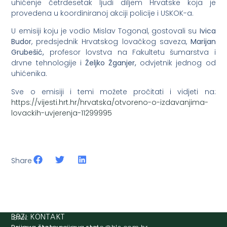
uhićenje četrdesetak ljudi diljem Hrvatske koja je
provedena u koordiniranoj akciji policije i USKOK-a.
U emisiji koju je vodio Mislav Togonal, gostovali su
Ivica
Budor
, predsjednik Hrvatskog lovačkog saveza,
Marijan
Grubešić
,
profesor lovstva na Fakultetu šumarstva i
drvne tehnologije i
Željko Žganjer
,
odvjetnik jednog od
uhićenika.
Sve o emisiji i temi možete pročitati i vidjeti na:
https://vijesti.hrt.hr/hrvatska/otvoreno-o-izdavanjima-
lovackih-uvjerenja-11299995
Share
IBAN:
BRZI KONTAKT