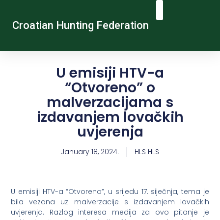
Croatian Hunting Federation
Vocational Education And Training
Hunting Tourism
Contact Us
U emisiji HTV-a
“Otvoreno” o
malverzacijama s
izdavanjem lovačkih
uvjerenja
January 18, 2024.
HLS HLS
U emisiji HTV-a “Otvoreno”, u srijedu 17. siječnja, tema je
bila vezana uz malverzacije s izdavanjem lovačkih
uvjerenja. Razlog interesa medija za ovo pitanje je