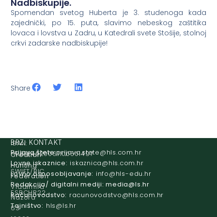
Nadbiskupije.
Spomendan svetog Huberta je 3. studenoga kada
zajednički, po 15. puta, slavimo nebeskog zaštitika
lovaca i lovstva u Zadru, u Katedrali svete Stošije, stolnoj
crkvi zadarske nadbiskupije!
Share
IBAN:
BRZI KONTAKT
Prijava štete:
@etets.avajirp
rh.moc.slh
HR8124020061100501497
Croatian
Lovne iskaznice:
@acinzaksi
rh.moc.slh
Hunting
SWIFT/BIC
Lovno osposobljavanje:
@ofni
rh.ude-slh
Federation
:
Redakcija/ digitalni mediji:
@aidem
rh.sl
Vladimira
ESBCHR22
Računovodstvo:
@ovtsdovonucar
rh.moc.slh
Nazora
Tajništvo:
@slh
rh.sl
63