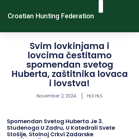
Croatian Hunting Federation
Vocational Education And Training
Hunting Tourism
Contact Us
Svim lovkinjama i
lovcima čestitamo
spomendan svetog
Huberta, zaštitnika lovaca
i lovstva!
November 2, 2024.
HLS HLS
Spomendan Svetog Huberta Je 3.
Studenoga U Zadru, U Katedrali Svete
Stošije, Stolnoj Crkvi Zadarske