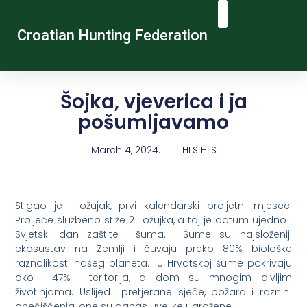
Croatian Hunting Federation
Vocational Education And Training
Hunting Tourism
Contact Us
Šojka, vjeverica i ja
pošumljavamo
March 4, 2024.
HLS HLS
Stigao je i ožujak, prvi kalendarski proljetni mjesec.
Proljeće službeno stiže 21. ožujka, a taj je datum ujedno i
Svjetski dan zaštite šuma. Šume su najsloženiji
ekosustav na Zemlji i čuvaju preko 80% biološke
raznolikosti našeg planeta. U Hrvatskoj šume pokrivaju
oko 47% teritorija, a dom su mnogim divljim
životinjama. Uslijed pretjerane sječe, požara i raznih
onečišćenja, one su danas uvelike ugrožene.