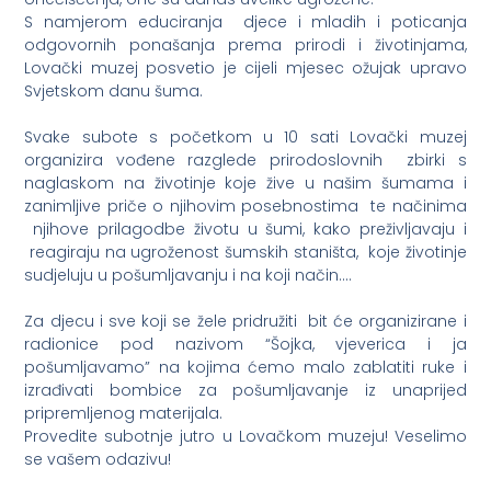
S namjerom educiranja djece i mladih i poticanja
odgovornih ponašanja prema prirodi i životinjama,
Lovački muzej posvetio je cijeli mjesec ožujak upravo
Svjetskom danu šuma.
Svake subote s početkom u 10 sati Lovački muzej
organizira vođene razglede prirodoslovnih zbirki s
naglaskom na životinje koje žive u našim šumama i
zanimljive priče o njihovim posebnostima te načinima
njihove prilagodbe životu u šumi, kako preživljavaju i
reagiraju na ugroženost šumskih staništa, koje životinje
sudjeluju u pošumljavanju i na koji način….
Za djecu i sve koji se žele pridružiti bit će organizirane i
radionice pod nazivom “Šojka, vjeverica i ja
pošumljavamo” na kojima ćemo malo zablatiti ruke i
izrađivati bombice za pošumljavanje iz unaprijed
pripremljenog materijala.
Provedite subotnje jutro u Lovačkom muzeju! Veselimo
se vašem odazivu!