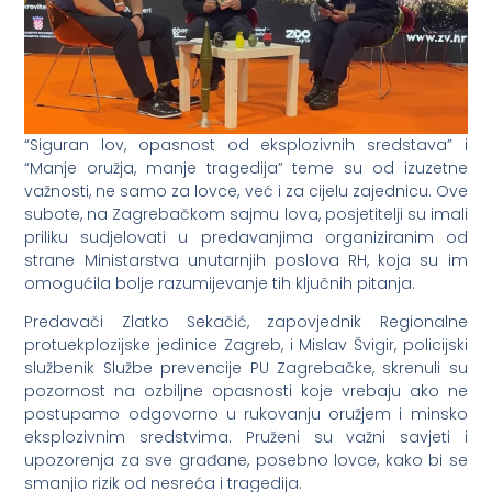
“Siguran lov, opasnost od eksplozivnih sredstava” i
“Manje oružja, manje tragedija” teme su od izuzetne
važnosti, ne samo za lovce, već i za cijelu zajednicu. Ove
subote, na Zagrebačkom sajmu lova, posjetitelji su imali
priliku sudjelovati u predavanjima organiziranim od
strane Ministarstva unutarnjih poslova RH, koja su im
omogućila bolje razumijevanje tih ključnih pitanja.
Predavači Zlatko Sekačić, zapovjednik Regionalne
protuekplozijske jedinice Zagreb, i Mislav Švigir, policijski
službenik Službe prevencije PU Zagrebačke, skrenuli su
pozornost na ozbiljne opasnosti koje vrebaju ako ne
postupamo odgovorno u rukovanju oružjem i minsko
eksplozivnim sredstvima. Pruženi su važni savjeti i
upozorenja za sve građane, posebno lovce, kako bi se
smanjio rizik od nesreća i tragedija.