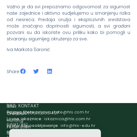
Važno je da svi prepoznamo odgovornost za sigurnost
naše zajednice i aktivno sudjelujemo u smanjenju rizika
od nesreća. Predaja oružja i eksplozivnih sredstava
može značajno doprinositi sigurnosti, a svi građani
pozvani su da iskoriste ovu priliku kako bi pomogli u
stvaranju sigurnijeg okruženja za sve.
Iva Markota Šaronić
Share
IBAN:
BRZI KONTAKT
Prijava štete:
@etets.avajirp
rh.moc.slh
HR8124020061100501497
Croatian
Lovne iskaznice:
@acinzaksi
rh.moc.slh
Hunting
SWIFT/BIC
Lovno osposobljavanje:
@ofni
rh.ude-slh
Federation
:
Redakcija/ digitalni mediji:
@aidem
rh.sl
Vladimira