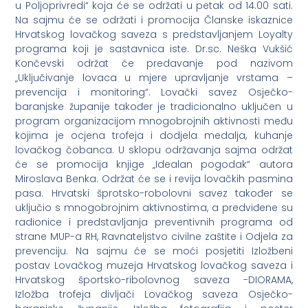
u Poljoprivredi“ koja će se održati u petak od 14.00 sati.
Na sajmu će se održati i promocija Članske iskaznice
Hrvatskog lovačkog saveza s predstavljanjem Loyalty
programa koji je sastavnica iste. Dr.sc. Neška Vukšić
Končevski održat će predavanje pod nazivom
„Uključivanje lovaca u mjere upravljanje vrstama –
prevencija i monitoring“. Lovački savez Osječko-
baranjske županije također je tradicionalno uključen u
program organizacijom mnogobrojnih aktivnosti među
kojima je ocjena trofeja i dodjela medalja, kuhanje
lovačkog čobanca. U sklopu održavanja sajma održat
će se promocija knjige „Idealan pogodak“ autora
Miroslava Benka. Održat će se i revija lovačkih pasmina
pasa. Hrvatski šprotsko-robolovni savez također se
uključio s mnogobrojnim aktivnostima, a predviđene su
radionice i predstavljanja preventivnih programa od
strane MUP-a RH, Ravnateljstvo civilne zaštite i Odjela za
prevenciju. Na sajmu će se moći posjetiti Izložbeni
postav Lovačkog muzeja Hrvatskog lovačkog saveza i
Hrvatskog športsko-ribolovnog saveza -DIORAMA,
Izložba trofeja divljači Lovačkog saveza Osječko-