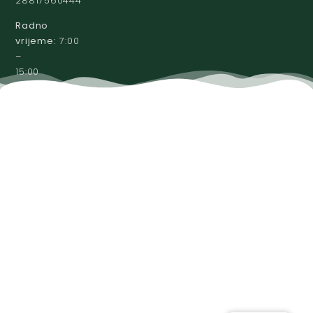
28817560444
Radno
vrijeme:
7:00
–
15:00