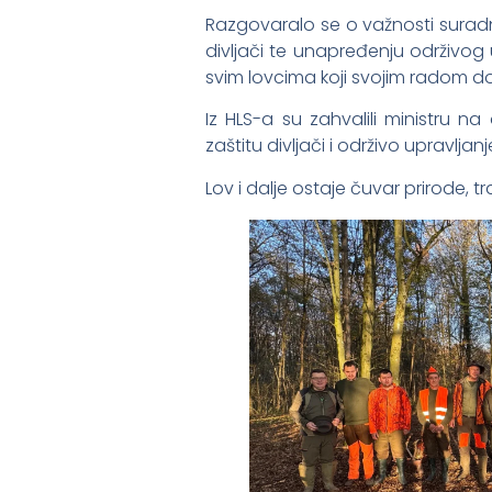
Razgovaralo se o važnosti suradnj
divljači te unapređenju održivog 
svim lovcima koji svojim radom do
Iz HLS-a su zahvalili ministru 
zaštitu divljači i održivo upravljan
Lov i dalje ostaje čuvar prirode, tr