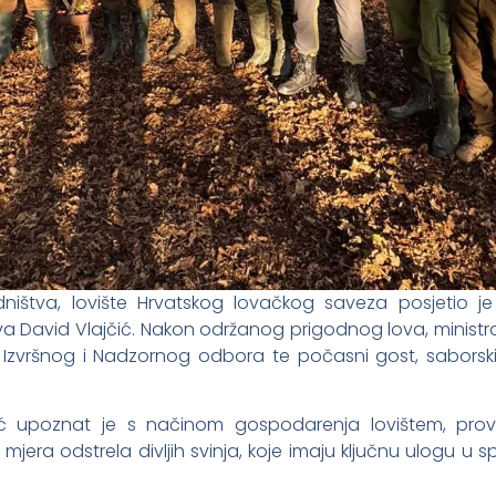
dništva, lovište Hrvatskog lovačkog saveza posjetio je
tva David Vlajčić. Nakon održanog prigodnog lova, ministra
Izvršnog i Nadzornog odbora te počasni gost, saborski 
jčić upoznat je s načinom gospodarenja lovištem, pr
era odstrela divljih svinja, koje imaju ključnu ulogu u spr