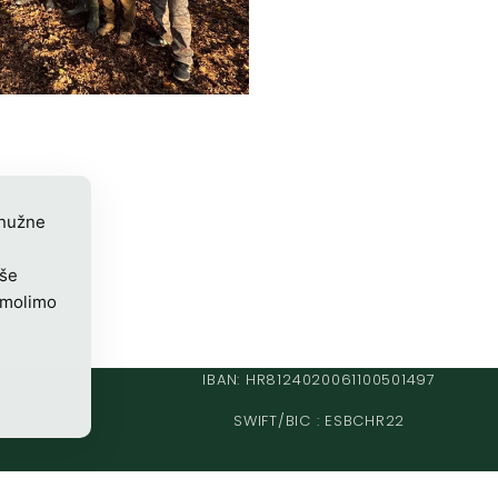
 nužne
iše
 molimo
IBAN: HR8124020061100501497
SWIFT/BIC : ESBCHR22