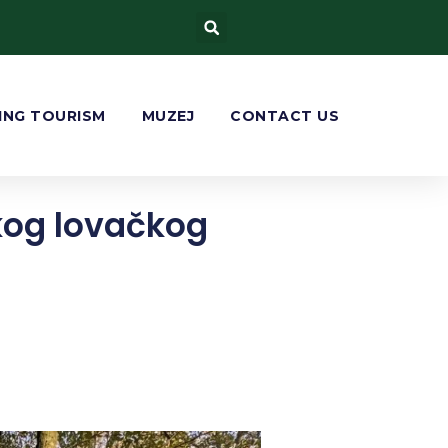
ING TOURISM
MUZEJ
CONTACT US
skog lovačkog