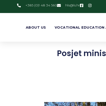
+385 (0)1 48 34 560
@slh
rh.sl
ABOUT US
VOCATIONAL EDUCATION 
Posjet minis