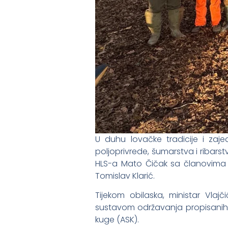
U duhu lovačke tradicije i zaje
poljoprivrede, šumarstva i ribars
HLS-a Mato Čičak sa članovima 
Tomislav Klarić.
Tijekom obilaska, ministar Vla
sustavom održavanja propisanih mj
kuge (ASK).