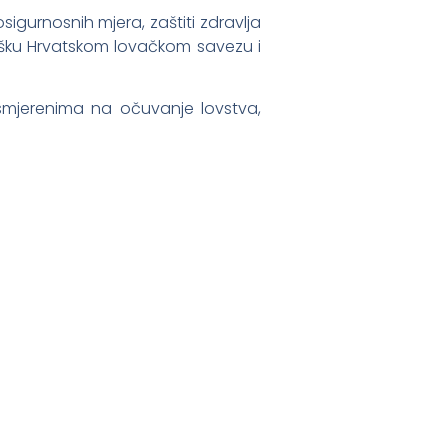
igurnosnih mjera, zaštiti zdravlja
odršku Hrvatskom lovačkom savezu i
usmjerenima na očuvanje lovstva,