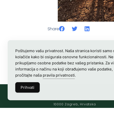
Share
Poštujemo vašu privatnost. Naša stranica koristi samo
kolačiće kako bi osigurala osnovne funkcionalnosti. Ne
prikupljamo osobne podatke bez vašeg pristanka. Za v
informacija o načinu na koji obrađujemo vaše podatke,
pročitajte naša
pravila privatnosti
.
Prihvati
Croatian Hunting Federation
Vladimira Nazora 63
10000 Zagreb, Hrvatska
OIB-28817560444