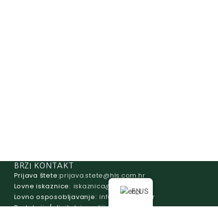
BRZI KONTAKT
Prijava štete:
@etets.avajirp
rh.moc.slh
Lovne iskaznice:
@acinzaksi
rh.moc.slh
EN
Lovno osposobljavanje:
@ofni
rh.ude-slh
Redakcija/ digitalni mediji:
@aidem
rh.sl