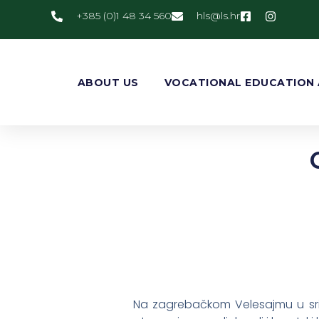
+385 (0)1 48 34 560
@slh
rh.sl
ABOUT US
VOCATIONAL EDUCATION 
Na zagrebačkom Velesajmu u srije