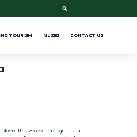
ING TOURISM
MUZEJ
CONTACT US
a
bolova. Uz uzvanike i izlagače na