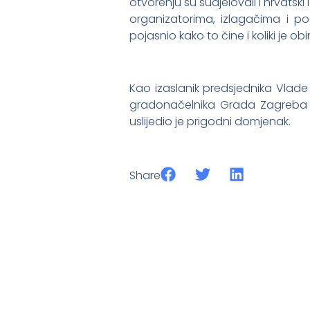
otvorenju su sudjelovali i hrvats
organizatorima, izlagačima i pos
pojasnio kako to čine i koliki je ob
Kao izaslanik predsjednika Vlade 
gradonačelnika Grada Zagreba n
uslijedio je prigodni domjenak.
Share