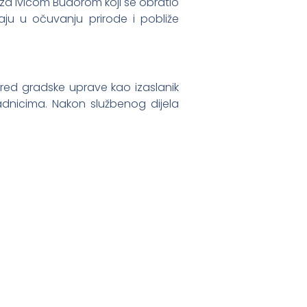
eza Ivicom Budorom koji se obratio
maju u očuvanju prirode i pobliže
spred gradske uprave kao izaslanik
dnicima. Nakon službenog dijela