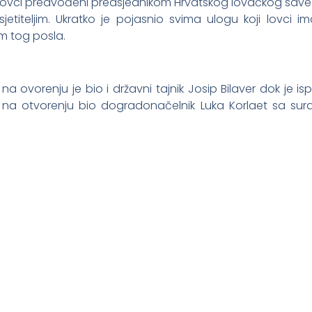
ki lovci predvođeni predsjednikom Hrvatskog lovačkog sav
jetiteljim. Ukratko je pojasnio svima ulogu koji lovci i
im tog posla.
na ovorenju je bio i državni tajnik Josip Bilaver dok je i
a otvorenju bio dogradonačelnik Luka Korlaet sa sura