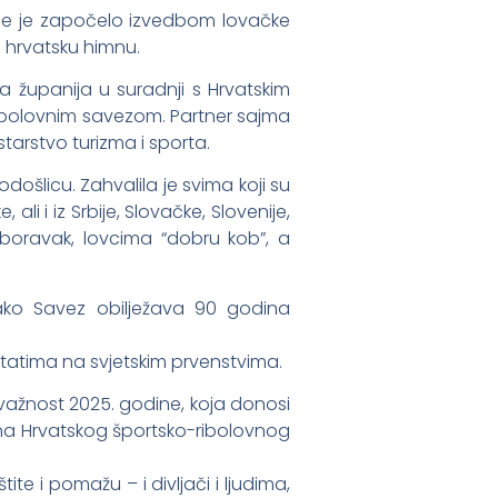
enje je započelo izvedbom lovačke
 hrvatsku himnu.
 županija u suradnji s Hrvatskim
ibolovnim savezom. Partner sajma
starstvo turizma i sporta.
došlicu. Zahvalila je svima koji su
li i iz Srbije, Slovačke, Slovenije,
n boravak, lovcima “dobru kob”, a
kako Savez obilježava 90 godina
ltatima na svjetskim prvenstvima.
važnost 2025. godine, koja donosi
dina Hrvatskog športsko-ribolovnog
ite i pomažu – i divljači i ljudima,