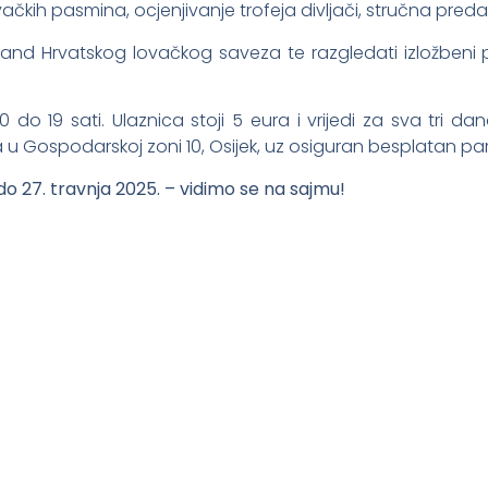
vačkih pasmina, ocjenjivanje trofeja divljači, stručna pred
štand Hrvatskog lovačkog saveza te razgledati izložben
 do 19 sati. Ulaznica stoji 5 eura i vrijedi za sva tri d
u Gospodarskoj zoni 10, Osijek, uz osiguran besplatan par
do 27. travnja 2025. – vidimo se na sajmu!