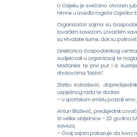
U Osijeku je svečano otvoren jub
himne u izvedbi rogista Osječko-b
Organizatori sajma su Gospodars
lovačkim savezom, Lovačkim save
su Hrvatske šume, dok su pokrovitel
Direktorica Gospodarskog centra OB
sudjelovali u organizaciji te nagla
Mađarske te prvi put i iz Austri
ribolovcima “bistro”.
Zlatko Kobašević, dopredsjedni
uspješnog rada te dodao:
– U sportskom smislu postali smo 
Antun Blažević, predsjednik Lova
tri velike obljetnice – 20 godina
saveza.
– Ovaj sajam pokazuje da lovci nisu