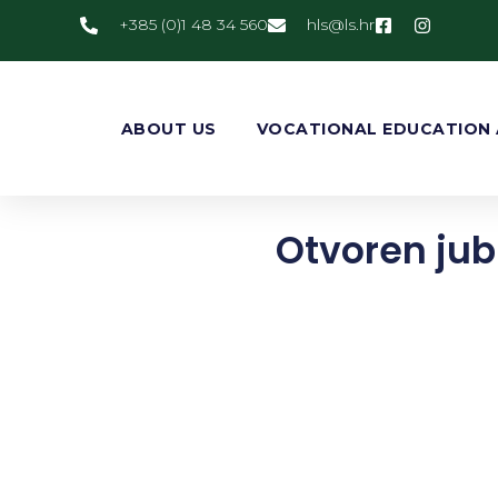
+385 (0)1 48 34 560
@slh
rh.sl
ABOUT US
VOCATIONAL EDUCATION 
Otvoren jubi