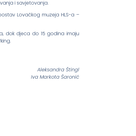
avanja i savjetovanja.
i postav Lovačkog muzeja HLS-a –
ana, dok djeca do 15 godina imaju
king.
Aleksandra Štingl
Iva Markota Šaronić