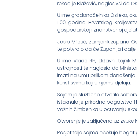
rekao je Blažević, naglasivši da O
U ime gradonačelnika Osijeka, okup
1100 godina Hrvatskog Kraljevst
gospodarskoj i znanstvenoj djelat
Josip Miletić, zamjenik župana O
te potvrdio da će Županija i dalje
U ime Vlade RH, državni tajnik 
ustrajnosti te naglasio da Minista
imati na umu prilikom donošenja n
korist svima koji u njemu djeluju.
Sajam je službeno otvorila sabor
istaknula je prirodna bogatstva Hr
važnih čimbenika u očuvanju eko
Otvorenje je zaključeno uz zvuke k
Posjetitelje sajma očekuje bogat 