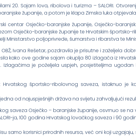
ilarni 20. Sajam lova, ribolova i turizma – SALORI. Otvor
aranjske županije, a potom je klapa Zimska luka otpjevala
ki centar Osječko-baranjske županije, Osječko-baranjska
zom Osječko-baranjske županije te Hrvatskim športsko-r
ji Ministarstvo poljoprivrede, šumarstva i ribarstva te Mini
Ž, Ivana Rešetar, pozdravila je prisutne i zaželjela dobro
sila kako ove godine sajam okuplja 80 izlagača iz Hrvatske, a
je. Izlagačima je poželjela uspjeh, posjetiteljima ugoda
k Hrvatskog športsko-ribolovnog saveza, istaknuo je 
jedna od najuspješnijih država na svijetu zahvaljujući rezu
čkog saveza Osječko – baranjske županije, osvrnuo se na 
 SALORI-ja, 100 godina Hrvatskog lovačkog saveza i 90 go
 samo korisnici prirodnih resursa, već oni koji uzgajaju, št