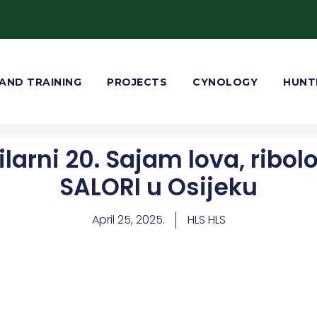
AND TRAINING
PROJECTS
CYNOLOGY
HUNT
larni 20. Sajam lova, ribol
SALORI u Osijeku
April 25, 2025.
HLS HLS