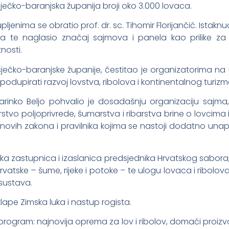
sječko-baranjska županija broji oko 3.000 lovaca.
ljenima se obratio prof. dr. sc. Tihomir Florijančić. Istaknu
va te naglasio značaj sajmova i panela kao prilike za
nosti.
sječko-baranjske županije, čestitao je organizatorima na
 podupirati razvoj lovstva, ribolova i kontinentalnog turizm
Marinko Beljo pohvalio je dosadašnju organizaciju sajma
rstvo poljoprivrede, šumarstva i ribarstva brine o lovcima
ovih zakona i pravilnika kojima se nastoji dodatno unaprij
ska zastupnica i izaslanica predsjednika Hrvatskog sabor
vatske – šume, rijeke i potoke – te ulogu lovaca i ribolovaca
sustava.
lape Zimska luka i nastup rogista.
program: najnovija oprema za lov i ribolov, domaći proizvo