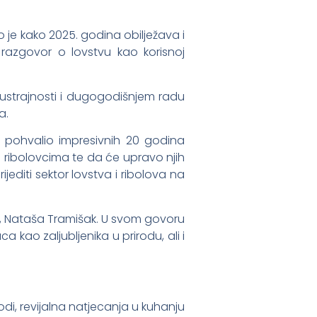
o je kako 2025. godina obilježava i
 razgovor o lovstvu kao korisnoj
 ustrajnosti i dugogodišnjem radu
a.
, pohvalio impresivnih 20 godina
 i ribolovcima te da će upravo njih
editi sektor lovstva i ribolova na
a, Nataša Tramišak. U svom govoru
 kao zaljubljenika u prirodu, ali i
di, revijalna natjecanja u kuhanju