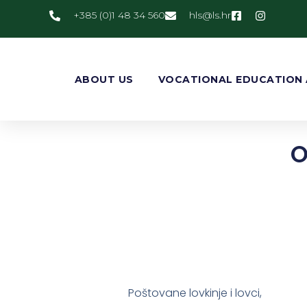
+385 (0)1 48 34 560
@slh
rh.sl
ABOUT US
VOCATIONAL EDUCATION 
O
Poštovane lovkinje i lovci,