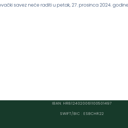
ački savez neće raditi u petak, 27. prosinca 2024. godine
IBAN: HR8124020061100501497
SWIFT/BIC : ESBCHR22