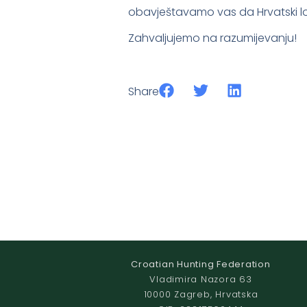
obavještavamo vas da Hrvatski lov
Zahvaljujemo na razumijevanju!
Share
Croatian Hunting Federation
Vladimira Nazora 63
10000 Zagreb, Hrvatska