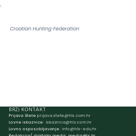
.
Croatian Hunting Federation
BRZI KONTAKT
Prijava štete:
@etets.avajirp
rh.moc.slh
Lovne iskaznice:
@acinzaksi
rh.moc.slh
Lovno osposobljavanje:
@ofni
rh.ude-slh
Redakcija/ digitalni mediji:
@aidem
rh.sl