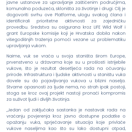
javne ustanove za upravljanje zaštićenim područjima,
komunalna poduzeća, skloništa za životinje i drugi. Cilj je
dogovoriti svrhu ove Platforme, ulogu svakog člana i
identificirali prioritetne aktivnosti za zajedničku
provedbu. Sredstva su osigurana kroz LIFE Wild Wolf i
grant Europske komisije koji je Hrvatska dobila nakon
višegodišnjih traženja pomoći vezane uz problematiku
upravljanja vukom.
Naime, vuk se vraća u svoja staništa širom Europe,
prvenstveno u državama koje su u prošlosti istrijebile
vukove, što je rezultat desetljeća rada na očuvanju
prirode. Infrastruktura i ljudske aktivnosti u staništu vuka
dovele su do pojavljivanja vukova u blizini naselja.
Stvarne opasnosti za ljude nema, no strah ipak postoji,
stoga se kroz ovaj projekt nastoji pronaći kompromis
za suživot ljudi i divljih životinja.
„Jedan od zaključaka sastanka je nastavak rada na
vraćanju povjerenja kroz javno dostupne podatke o
opažanju vuka, sprječavanje situacija koje privlače
vukove naseljima kao što su lako dostupni otpad,