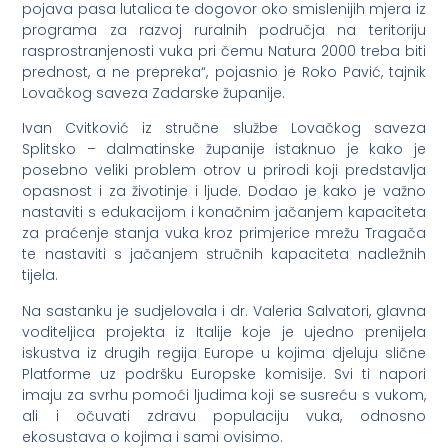
pojava pasa lutalica te dogovor oko smislenijih mjera iz
programa za razvoj ruralnih područja na teritoriju
rasprostranjenosti vuka pri čemu Natura 2000 treba biti
prednost, a ne prepreka“, pojasnio je Roko Pavić, tajnik
Lovačkog saveza Zadarske županije.
Ivan Cvitković iz stručne službe Lovačkog saveza
Splitsko – dalmatinske županije istaknuo je kako je
posebno veliki problem otrov u prirodi koji predstavlja
opasnost i za životinje i ljude. Dodao je kako je važno
nastaviti s edukacijom i konačnim jačanjem kapaciteta
za praćenje stanja vuka kroz primjerice mrežu Tragača
te nastaviti s jačanjem stručnih kapaciteta nadležnih
tijela.
Na sastanku je sudjelovala i dr. Valeria Salvatori, glavna
voditeljica projekta iz Italije koje je ujedno prenijela
iskustva iz drugih regija Europe u kojima djeluju slične
Platforme uz podršku Europske komisije. Svi ti napori
imaju za svrhu pomoći ljudima koji se susreću s vukom,
ali i očuvati zdravu populaciju vuka, odnosno
ekosustava o kojima i sami ovisimo.