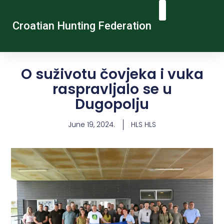
Croatian Hunting Federation
Vocational Education And Training
Hunting Tourism
Contact Us
O suživotu čovjeka i vuka
raspravljalo se u
Dugopolju
June 19, 2024.
HLS HLS