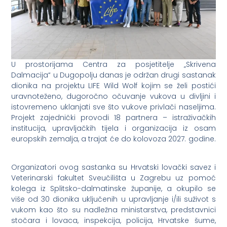
U prostorijama Centra za posjetitelje „Skrivena
Dalmacija“ u Dugopolju danas je održan drugi sastanak
dionika na projektu LIFE Wild Wolf kojim se želi postići
uravnoteženo, dugoročno očuvanje vukova u divljini i
istovremeno uklanjati sve što vukove privlači naseljima.
Projekt zajednički provodi 18 partnera – istraživačkih
institucija, upravljačkih tijela i organizacija iz osam
europskih zemalja, a trajat će do kolovoza 2027. godine.
Organizatori ovog sastanka su Hrvatski lovački savez i
Veterinarski fakultet Sveučilišta u Zagrebu uz pomoć
kolega iz Splitsko-dalmatinske županije, a okupilo se
više od 30 dionika uključenih u upravljanje i/ili suživot s
vukom kao što su nadležna ministarstva, predstavnici
stočara i lovaca, inspekcija, policija, Hrvatske šume,