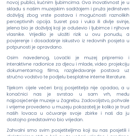
novoj publici, kućnim ljubimcima. Ova inovativnost je u
skladu s našim muzejskim sadržajem i pruža jedinstven
doživljaj zbog vrste postava i mogućnosti raznolikih
perceptivnih opcija. Susret psa i vuka ili divlje svinje,
jelena bio je doživljaj koji je oduševio i ljubimce i njihove
vlasnike. Vrijedilo je uložiti rizik u ovu ponudu, a
povjerenje i dosadašnje iskustvo iz redovnih posjeta u
potpunosti je opravdano.
Osim navedenog, Lovački je muzej pripremio i
interaktivne radionice za djecu i mlade, video projekciju
dokumentarnog filma, razgledavanje postava uz
stručno vodstvo te podjelu besplatne interne literature.
Tijekom cijele večeri broj posjetitelja nije opadao, a u
konačnici nas je svrstao u sam vrh, među
najposjećenije muzeje u Zagrebu. Zadovoljstvo, pohvale
i vrijeme provedeno u muzeju pokazatelj je koliko je trud
naših lovaca u očuvanje svoje zbirke i naš da ju
dostojno predstavimo bio vrijedan.
Zahvalni smo svim posjetiteljima koji su nas posjetili i