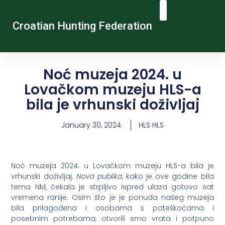
Croatian Hunting Federation
Vocational Education And Training
Hunting Tourism
Contact Us
Noć muzeja 2024. u
Lovačkom muzeju HLS-a
bila je vrhunski doživljaj
January 30, 2024.
HLS HLS
Noć muzeja 2024. u Lovačkom muzeju HLS-a bila je
vrhunski doživljaj.
Nova publika
, kako je ove godine bila
tema NM, čekala je strpljivo ispred ulaza gotovo sat
vremena ranije. Osim što je je ponuda našeg muzeja
bila prilagođena i osobama s poteškoćama i
posebnim potrebama, otvorili smo vrata i potpuno