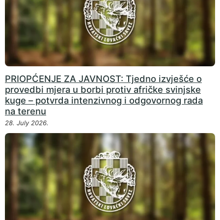
PRIOPĆENJE ZA JAVNOST: Tjedno izvješće o
provedbi mjera u borbi protiv afričke svinjske
kuge – potvrda intenzivnog i odgovornog rada
na terenu
28. July 2026.