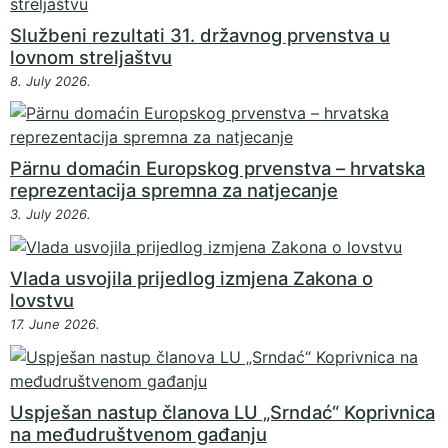
Službeni rezultati 31. državnog prvenstva u
lovnom streljaštvu
8. July 2026.
Pärnu domaćin Europskog prvenstva – hrvatska
reprezentacija spremna za natjecanje
3. July 2026.
Vlada usvojila prijedlog izmjena Zakona o
lovstvu
17. June 2026.
Uspješan nastup članova LU „Srndać“ Koprivnica
na međudruštvenom gađanju