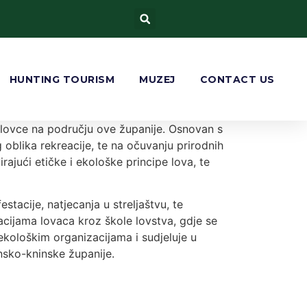
HUNTING TOURISM
MUZEJ
CONTACT US
 lovce na području ove županije. Osnovan s
oblika rekreacije, te na očuvanju prirodnih
rajući etičke i ekološke principe lova, te
tacije, natjecanja u streljaštvu, te
acijama lovaca kroz škole lovstva, gdje se
ekološkim organizacijama i sudjeluje u
nsko-kninske županije.