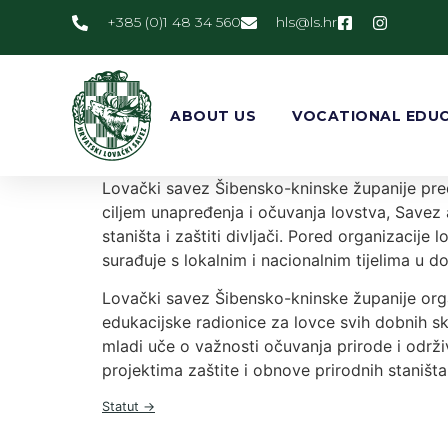
+385 (0)1 48 34 560
@slh
rh.sl
ABOUT US
VOCATIONAL EDUC
Lovački savez Šibensko-kninske županije pred
ciljem unapređenja i očuvanja lovstva, Savez 
staništa i zaštiti divljači. Pored organizacije
surađuje s lokalnim i nacionalnim tijelima u d
Lovački savez Šibensko-kninske županije organi
edukacijske radionice za lovce svih dobnih s
mladi uče o važnosti očuvanja prirode i održi
projektima zaštite i obnove prirodnih staništ
Statut →