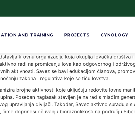
ATION AND TRAINING
PROJECTS
CYNOLOGY
stavlja krovnu organizaciju koja okuplja lovačka društva i
aktivno radi na promicanju lova kao odgovornog i održivog 
 lovnih aktivnosti, Savez se bavi edukacijom članova, promovi
onošenju zakona i regulativa koje se tiču lovstva.
zira brojne aktivnosti koje uključuju redovite lovne manifes
kupina. Poseban naglasak stavljen je na rad s mlađim gener
vog upravljanja divljači. Također, Savez aktivno surađuje s 
a, čime doprinosi očuvanju bioraznolikosti na području Šibe