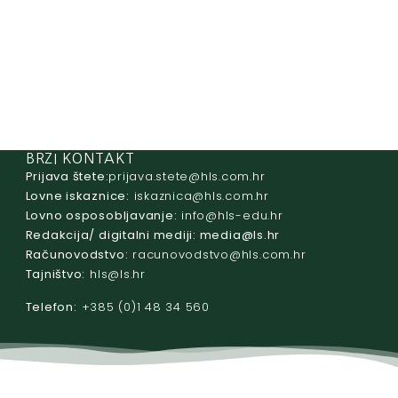
BRZI KONTAKT
Prijava štete:
@etets.avajirp
rh.moc.slh
Lovne iskaznice:
@acinzaksi
rh.moc.slh
Lovno osposobljavanje:
@ofni
rh.ude-slh
Redakcija/ digitalni mediji:
@aidem
rh.sl
Računovodstvo:
@ovtsdovonucar
rh.moc.slh
Tajništvo:
@slh
rh.sl
Telefon:
+385 (0)1 48 34 560