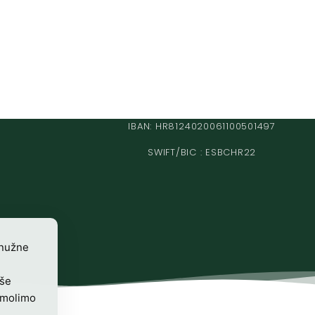
IBAN: HR8124020061100501497
SWIFT/BIC : ESBCHR22
 nužne
iše
 molimo