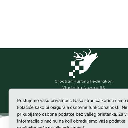
Croatian Hunting Federation
Vladimira Nazora 63
10000 Zagreb, Hrvatska
OIB-28817560444
Poštujemo vašu privatnost. Naša stranica koristi samo
kolačiće kako bi osigurala osnovne funkcionalnosti. Ne
Radno vrijeme:
7:00 – 15:00
prikupljamo osobne podatke bez vašeg pristanka. Za v
informacija o načinu na koji obrađujemo vaše podatke,
pročitajte naša
pravila privatnosti
.