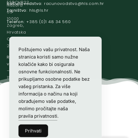
ESBCHR22
Računovodstvo:
@ovtsdovonucar
rh.moc.slh
Nazora
Tajništvo:
@slh
rh.sl
63
10000
Telefon:
+385 (0)1 48 34 560
Zagreb,
Hrvatska
OIB-
28817560444
Poštujemo vašu privatnost. Naša
stranica koristi samo nužne
Radno
vrijeme:
7:00
kolačiće kako bi osigurala
–
osnovne funkcionalnosti. Ne
15:00
prikupljamo osobne podatke bez
vašeg pristanka. Za više
informacija o načinu na koji
obrađujemo vaše podatke,
molimo pročitajte naša
pravila privatnosti
.
Prihvati