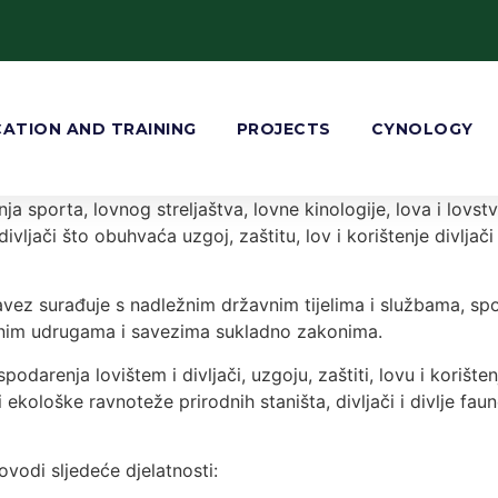
ATION AND TRAINING
PROJECTS
CYNOLOGY
a sporta, lovnog streljaštva, lovne kinologije, lova i lovstv
ivljači što obuhvaća uzgoj, zaštitu, lov i korištenje divljači
 Savez surađuje s nadležnim državnim tijelima i službama, 
znim udrugama i savezima sukladno zakonima.
odarenja lovištem i divljači, uzgoju, zaštiti, lovu i korišten
 i ekološke ravnoteže prirodnih staništa, divljači i divlje fa
ovodi sljedeće djelatnosti: