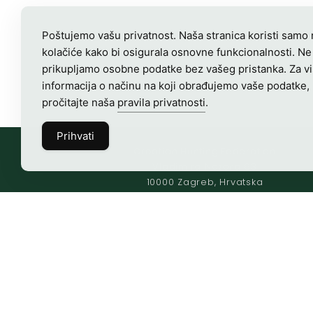
Poštujemo vašu privatnost. Naša stranica koristi samo
kolačiće kako bi osigurala osnovne funkcionalnosti. Ne
prikupljamo osobne podatke bez vašeg pristanka. Za v
informacija o načinu na koji obrađujemo vaše podatke,
pročitajte naša
pravila privatnosti
.
Prihvati
Croatian Hunting Federation
Vladimira Nazora 63
10000 Zagreb, Hrvatska
OIB-28817560444
Radno vrijeme:
7:00 – 15:00