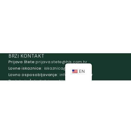
BRZI KONTAKT
Prijava štete:
@etets.avajirp
rh.moc.slh
Lovne iskaznice:
@acinzaksi
rh.moc.slh
EN
Lovno osposobljavanje:
@ofni
rh.ude-slh
Redakcija/ digitalni mediji:
@aidem
rh.sl
Računovodstvo:
@ovtsdovonucar
rh.moc.slh
Tajništvo:
@slh
rh.sl
Telefon:
+385 (0)1 48 34 560