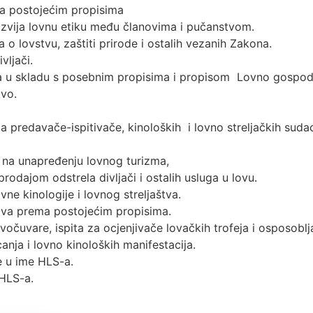
ma postojećim propisima
azvija lovnu etiku među članovima i pučanstvom.
 lovstvu, zaštiti prirode i ostalih vezanih Zakona.
vljači.
jelova u skladu s posebnim propisima i propisom Lovno gospo
tvo.
 predavače-ispitivače, kinoloških i lovno streljačkih suda
a na unapređenju lovnog turizma,
odajom odstrela divljači i ostalih usluga u lovu.
vne kinologije i lovnog streljaštva.
lova prema postojećim propisima.
lovočuvare, ispita za ocjenjivače lovačkih trofeja i osposobl
canja i lovno kinoloških manifestacija.
e u ime HLS-a.
 HLS-a.