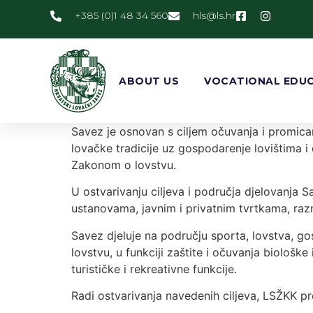
+385 (0)1 48 34 560
@slh
rh.sl
ABOUT US
VOCATIONAL EDUC
Savez je osnovan s ciljem očuvanja i promicanj
lovačke tradicije uz gospodarenje lovištima i d
Zakonom o lovstvu.
U ostvarivanju ciljeva i područja djelovanja
ustanovama, javnim i privatnim tvrtkama, ra
Savez djeluje na području sporta, lovstva, gosp
lovstvu, u funkciji zaštite i očuvanja biološke
turističke i rekreativne funkcije.
Radi ostvarivanja navedenih ciljeva, LSŽKK pr