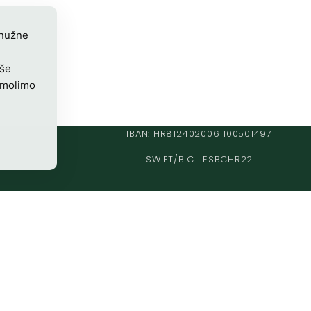
 nužne
iše
 molimo
IBAN: HR8124020061100501497
SWIFT/BIC : ESBCHR22