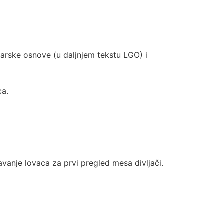
darske osnove (u daljnjem tekstu LGO) i
ca.
javanje lovaca za prvi pregled mesa divljači.