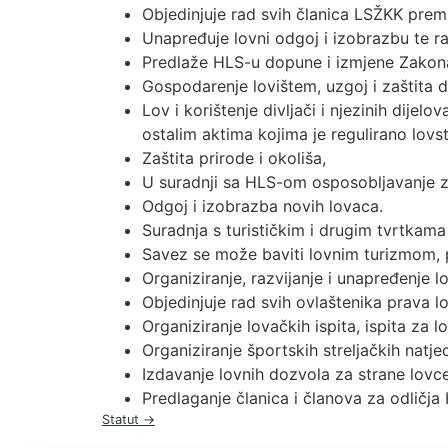
Objedinjuje rad svih članica LSŽKK pre
Unapređuje lovni odgoj i izobrazbu te r
Predlaže HLS-u dopune i izmjene Zakona o
Gospodarenje lovištem, uzgoj i zaštita di
Lov i korištenje divljači i njezinih di
ostalim aktima kojima je regulirano lovs
Zaštita prirode i okoliša,
U suradnji sa HLS-om osposobljavanje za
Odgoj i izobrazba novih lovaca.
Suradnja s turističkim i drugim tvrtkam
Savez se može baviti lovnim turizmom, pr
Organiziranje, razvijanje i unapređenje lo
Objedinjuje rad svih ovlaštenika prava 
Organiziranje lovačkih ispita, ispita za 
Organiziranje športskih streljačkih natje
Izdavanje lovnih dozvola za strane lovc
Predlaganje članica i članova za odličja
Statut →