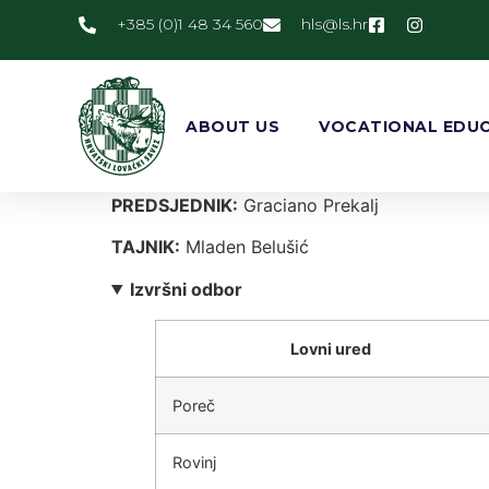
+385 (0)1 48 34 560
@slh
rh.sl
ABOUT US
VOCATIONAL EDUC
PREDSJEDNIK:
Graciano Prekalj
TAJNIK:
Mladen Belušić
Izvršni odbor
Lovni ured
Poreč
Rovinj