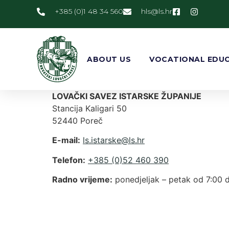
+385 (0)1 48 34 560
@slh
rh.sl
ABOUT US
VOCATIONAL EDUC
LOVAČKI SAVEZ ISTARSKE ŽUPANIJE
Stancija Kaligari 50
52440 Poreč
E-mail:
@eksratsi.sl
rh.sl
Telefon:
+385 (0)52 460 390
Radno vrijeme:
ponedjeljak – petak od 7:00 