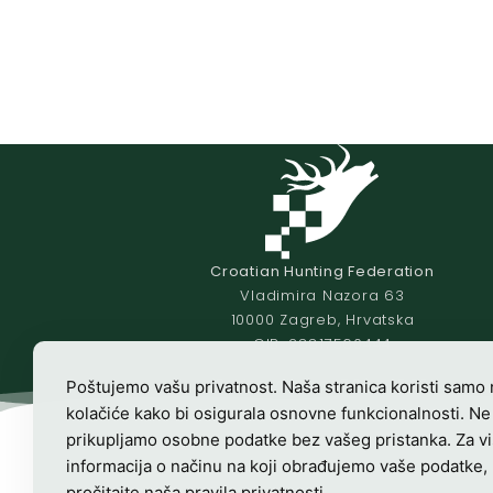
Croatian Hunting Federation
Vladimira Nazora 63
10000 Zagreb, Hrvatska
OIB-28817560444
Radno vrijeme:
7:00 – 15:00
Poštujemo vašu privatnost. Naša stranica koristi samo
kolačiće kako bi osigurala osnovne funkcionalnosti. Ne
prikupljamo osobne podatke bez vašeg pristanka. Za v
informacija o načinu na koji obrađujemo vaše podatke,
pročitajte naša
pravila privatnosti
.