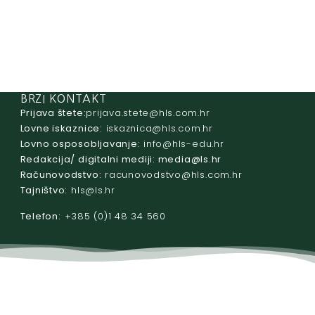
BRZI KONTAKT
Prijava štete:
@etets.avajirp
rh.moc.slh
Lovne iskaznice:
@acinzaksi
rh.moc.slh
Lovno osposobljavanje:
@ofni
rh.ude-slh
Redakcija/ digitalni mediji:
@aidem
rh.sl
Računovodstvo:
@ovtsdovonucar
rh.moc.slh
Tajništvo:
@slh
rh.sl
Telefon:
+385 (0)1 48 34 560