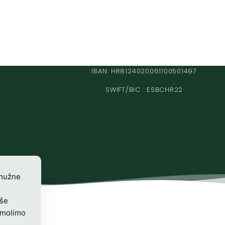
IBAN: HR8124020061100501497
SWIFT/BIC : ESBCHR22
 nužne
iše
 molimo