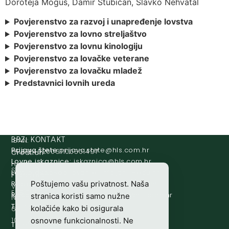
Doroteja Moguš, Damir Stubičan, Slavko Nehvatal
Povjerenstvo za razvoj i unapređenje lovstva
Povjerenstvo za lovno streljaštvo
Povjerenstvo za lovnu kinologiju
Povjerenstvo za lovačke veterane
Povjerenstvo za lovačku mladež
Predstavnici lovnih ureda
IBAN:
BRZI KONTAKT
Prijava štete:
@etets.avajirp
rh.moc.slh
HR8124020061100501497
Croatian
Lovne iskaznice:
@acinzaksi
rh.moc.slh
Hunting
SWIFT/BIC
Lovno osposobljavanje:
@ofni
rh.ude-slh
Federation
:
Redakcija/ digitalni mediji:
@aidem
rh.sl
Poštujemo vašu privatnost. Naša
Vladimira
ESBCHR22
Računovodstvo:
@ovtsdovonucar
rh.moc.slh
stranica koristi samo nužne
Nazora
Tajništvo:
@slh
rh.sl
kolačiće kako bi osigurala
63
10000
osnovne funkcionalnosti. Ne
Telefon:
+385 (0)1 48 34 560