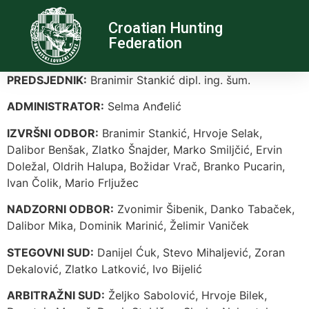
Croatian Hunting
Federation
PREDSJEDNIK:
Branimir Stankić dipl. ing. šum.
ADMINISTRATOR:
Selma Anđelić
IZVRŠNI ODBOR:
Branimir Stankić, Hrvoje Selak,
Dalibor Benšak, Zlatko Šnajder, Marko Smiljčić, Ervin
Doležal, Oldrih Halupa, Božidar Vrač, Branko Pucarin,
Ivan Čolik, Mario Frljužec
NADZORNI ODBOR:
Zvonimir Šibenik, Danko Tabaček,
Dalibor Mika, Dominik Marinić, Želimir Vaniček
STEGOVNI SUD:
Danijel Ćuk, Stevo Mihaljević, Zoran
Dekalović, Zlatko Latković, Ivo Bijelić
ARBITRAŽNI SUD:
Željko Sabolović, Hrvoje Bilek,