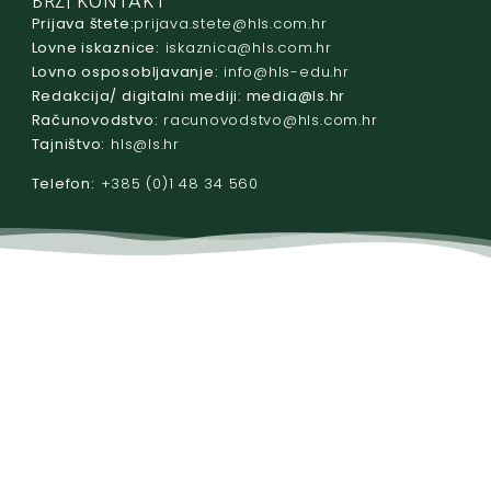
BRZI KONTAKT
Prijava štete:
@etets.avajirp
rh.moc.slh
Lovne iskaznice:
@acinzaksi
rh.moc.slh
Lovno osposobljavanje:
@ofni
rh.ude-slh
Redakcija/ digitalni mediji:
@aidem
rh.sl
Računovodstvo:
@ovtsdovonucar
rh.moc.slh
Tajništvo:
@slh
rh.sl
Telefon:
+385 (0)1 48 34 560