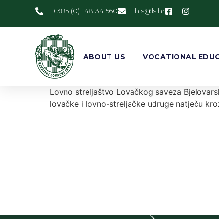
+385 (0)1 48 34 560
@slh
rh.sl
ABOUT US
VOCATIONAL EDUC
Lovno streljaštvo Lovačkog saveza Bjelovarsko
lovačke i lovno-streljačke udruge natječu kro