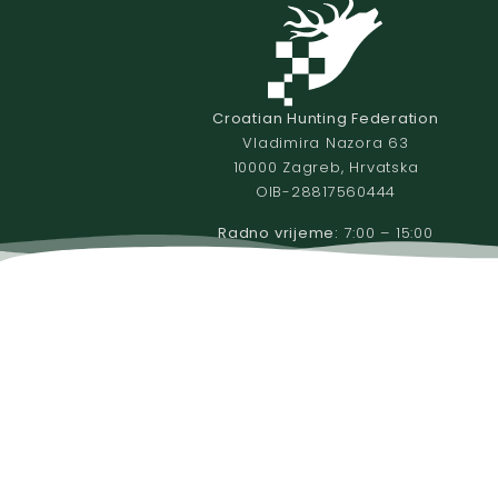
Croatian Hunting Federation
Vladimira Nazora 63
10000 Zagreb, Hrvatska
OIB-28817560444
Radno vrijeme:
7:00 – 15:00