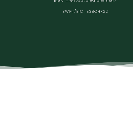
IBAN: HR8124020061100501497
SWIFT/BIC : ESBCHR22