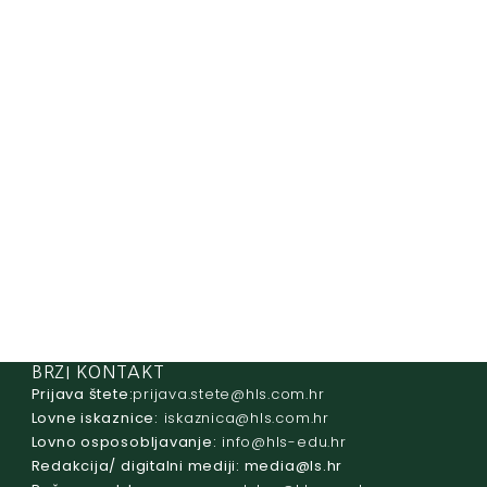
BRZI KONTAKT
Prijava štete:
@etets.avajirp
rh.moc.slh
Lovne iskaznice:
@acinzaksi
rh.moc.slh
Lovno osposobljavanje:
@ofni
rh.ude-slh
Redakcija/ digitalni mediji:
@aidem
rh.sl