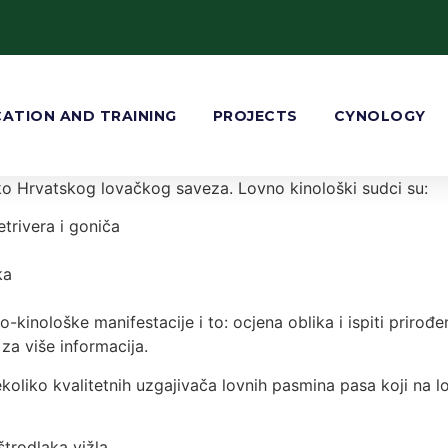
ATION AND TRAINING
PROJECTS
CYNOLOGY
ko Hrvatskog lovačkog saveza. Lovno kinološki sudci su:
etrivera i goniča
ka
no-kinološke manifestacije i to: ocjena oblika i ispiti priro
za više informacija.
ekoliko kvalitetnih uzgajivača lovnih pasmina pasa koji na lo
štrodlaka vižla