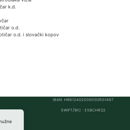
čar k.d.
včar
ičar o.d.
ptičar o.d. i slovački kopov
IBAN: HR8124020061100501497
SWIFT/BIC : ESBCHR22
 nužne