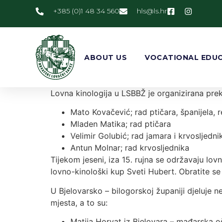
+385 (0)1 48 34 560
@slh
rh.sl
ABOUT US
VOCATIONAL EDUC
Lovna kinologija u LSBBŽ je organizirana pre
Mato Kovačević; rad ptičara, španijela, r
Mladen Matika; rad ptičara
Velimir Golubić; rad jamara i krvosljedni
Antun Molnar; rad krvosljednika
Tijekom jeseni, iza 15. rujna se održavaju lov
lovno-kinološki kup Sveti Hubert. Obratite se 
U Bjelovarsko – bilogorskoj županiji djeluje n
mjesta, a to su:
Matija Horvat iz Bjelovara – mađarska o