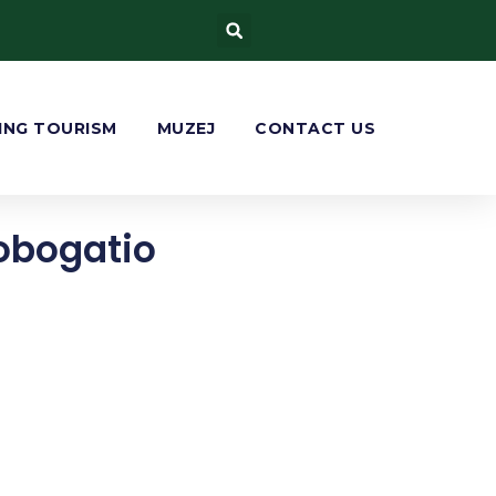
ING TOURISM
MUZEJ
CONTACT US
obogatio