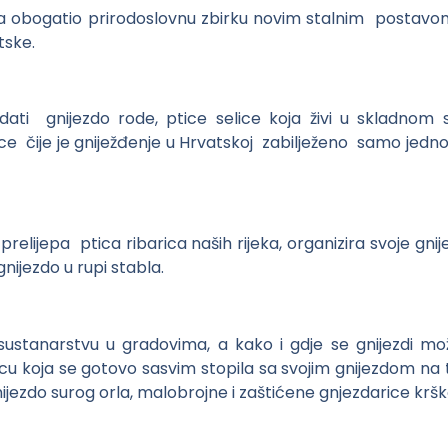
a obogatio prirodoslovnu zbirku novim stalnim postavo
tske.
ti gnijezdo rode, ptice selice koja živi u skladnom
ice čije je gniježđenje u Hrvatskoj zabilježeno samo jedn
relijepa ptica ribarica naših rijeka, organizira svoje g
gnijezdo u rupi stabla.
sustanarstvu u gradovima, a kako i gdje se gnijezdi mo
cu koja se gotovo sasvim stopila sa svojim gnijezdom na tl
 gnijezdo surog orla, malobrojne i zaštićene gnjezdarice krš