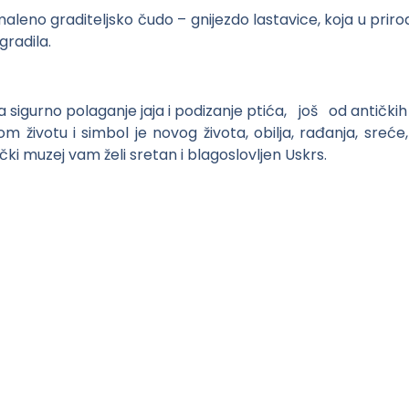
aleno graditeljsko čudo – gnijezdo lastavice, koja u priro
gradila.
 sigurno polaganje jaja i podizanje ptića, još od antički
m životu i simbol je novog života, obilja, rađanja, sreće, 
čki muzej vam želi sretan i blagoslovljen Uskrs.