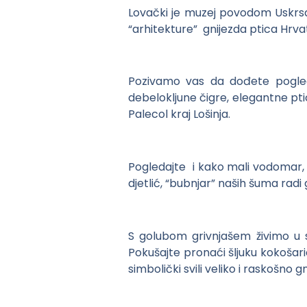
Lovački je muzej povodom Uskrs
“arhitekture” gnijezda ptica Hrva
Pozivamo vas da dođete pogleda
debelokljune čigre, elegantne pt
Palecol kraj Lošinja.
Pogledajte i kako mali vodomar, p
djetlić, “bubnjar” naših šuma radi 
S golubom grivnjašem živimo u 
Pokušajte pronaći šljuku kokošari
simbolički svili veliko i raskošno