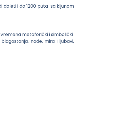
di doleti i do 1200 puta sa kljunom
h vremena metaforički i simbolički
blagostanja, nade, mira i ljubavi,