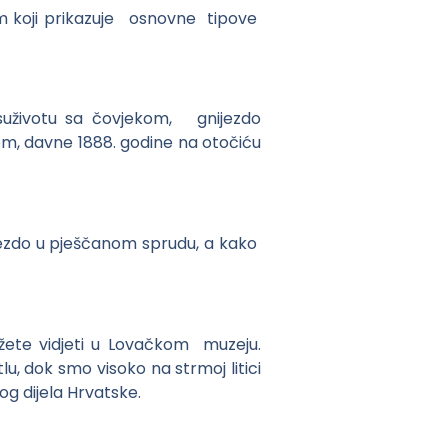
m koji prikazuje osnovne tipove
 suživotu sa čovjekom, gnijezdo
om, davne 1888. godine na otočiću
nijezdo u pješčanom sprudu, a kako
žete vidjeti u Lovačkom muzeju.
u, dok smo visoko na strmoj litici
kog dijela Hrvatske.