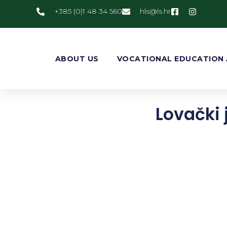
+385 (0)1 48 34 560
@slh
rh.sl
ABOUT US
VOCATIONAL EDUCATION 
Lovački