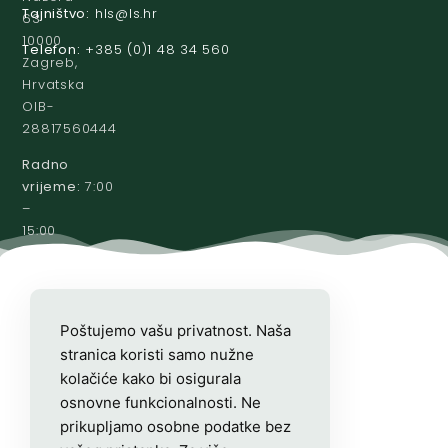
Tajništvo:
@slh
rh.sl
63
10000
Telefon:
+385 (0)1 48 34 560
Zagreb,
Hrvatska
OIB-
28817560444
Radno
vrijeme:
7:00
–
15:00
Poštujemo vašu privatnost. Naša
stranica koristi samo nužne
kolačiće kako bi osigurala
osnovne funkcionalnosti. Ne
prikupljamo osobne podatke bez