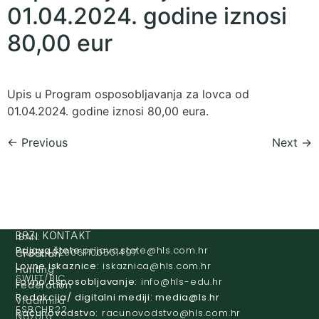
01.04.2024. godine iznosi
80,00 eur
Upis u Program osposobljavanja za lovca od
01.04.2024. godine iznosi 80,00 eura.
←
Previous
Next
→
IBAN:
BRZI KONTAKT
Prijava štete:
@etets.avajirp
rh.moc.slh
HR8124020061100501497
Croatian
Lovne iskaznice:
@acinzaksi
rh.moc.slh
Hunting
SWIFT/BIC
Lovno osposobljavanje:
@ofni
rh.ude-slh
Federation
:
Redakcija/ digitalni mediji:
@aidem
rh.sl
Vladimira
ESBCHR22
Računovodstvo:
@ovtsdovonucar
rh.moc.slh
Nazora