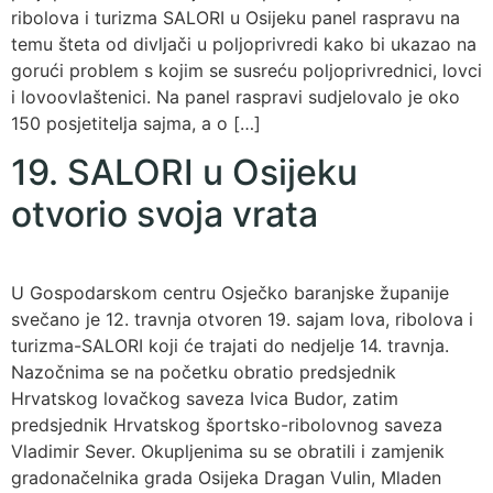
ribolova i turizma SALORI u Osijeku panel raspravu na
temu šteta od divljači u poljoprivredi kako bi ukazao na
gorući problem s kojim se susreću poljoprivrednici, lovci
i lovoovlaštenici. Na panel raspravi sudjelovalo je oko
150 posjetitelja sajma, a o […]
19. SALORI u Osijeku
otvorio svoja vrata
U Gospodarskom centru Osječko baranjske županije
svečano je 12. travnja otvoren 19. sajam lova, ribolova i
turizma-SALORI koji će trajati do nedjelje 14. travnja.
Nazočnima se na početku obratio predsjednik
Hrvatskog lovačkog saveza Ivica Budor, zatim
predsjednik Hrvatskog športsko-ribolovnog saveza
Vladimir Sever. Okupljenima su se obratili i zamjenik
gradonačelnika grada Osijeka Dragan Vulin, Mladen