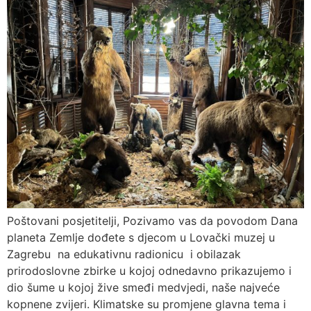
Poštovani posjetitelji, Pozivamo vas da povodom Dana
planeta Zemlje dođete s djecom u Lovački muzej u
Zagrebu na edukativnu radionicu i obilazak
prirodoslovne zbirke u kojoj odnedavno prikazujemo i
dio šume u kojoj žive smeđi medvjedi, naše najveće
kopnene zvijeri. Klimatske su promjene glavna tema i