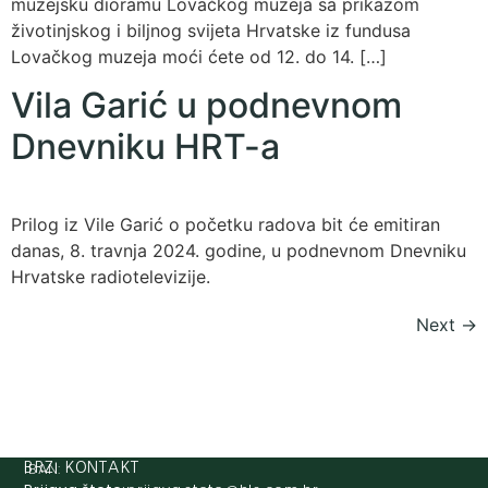
muzejsku dioramu Lovačkog muzeja sa prikazom
životinjskog i biljnog svijeta Hrvatske iz fundusa
Lovačkog muzeja moći ćete od 12. do 14. […]
Vila Garić u podnevnom
Dnevniku HRT-a
Prilog iz Vile Garić o početku radova bit će emitiran
danas, 8. travnja 2024. godine, u podnevnom Dnevniku
Hrvatske radiotelevizije.
Next
→
IBAN:
BRZI KONTAKT