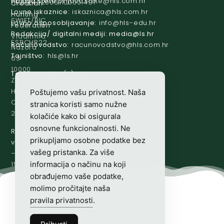
Prijava štete:
@etets.avajirp
rh.moc.slh
HR8124020061100501497
Croatian
Lovne iskaznice:
@acinzaksi
rh.moc.slh
Hunting
SWIFT/BIC
Lovno osposobljavanje:
@ofni
rh.ude-slh
Federation
:
Redakcija/ digitalni mediji:
@aidem
rh.sl
Vladimira
ESBCHR22
Računovodstvo:
@ovtsdovonucar
rh.moc.slh
Nazora
Tajništvo:
@slh
rh.sl
63
10000
Telefon:
+385 (0)1 48 34 560
Zagreb,
Hrvatska
Poštujemo vašu privatnost. Naša
OIB-
stranica koristi samo nužne
28817560444
kolačiće kako bi osigurala
osnovne funkcionalnosti. Ne
Radno
prikupljamo osobne podatke bez
vrijeme:
7:00
vašeg pristanka. Za više
–
informacija o načinu na koji
15:00
obrađujemo vaše podatke,
molimo pročitajte naša
pravila privatnosti
.