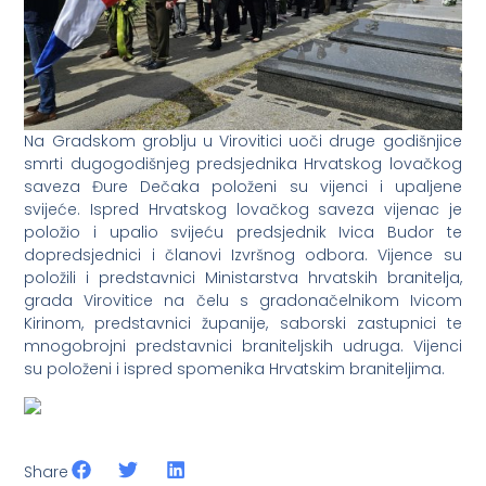
Na Gradskom groblju u Virovitici uoči druge godišnjice
smrti dugogodišnjeg predsjednika Hrvatskog lovačkog
saveza Đure Dečaka položeni su vijenci i upaljene
svijeće. Ispred Hrvatskog lovačkog saveza vijenac je
položio i upalio svijeću predsjednik Ivica Budor te
dopredsjednici i članovi Izvršnog odbora. Vijence su
položili i predstavnici Ministarstva hrvatskih branitelja,
grada Virovitice na čelu s gradonačelnikom Ivicom
Kirinom, predstavnici županije, saborski zastupnici te
mnogobrojni predstavnici braniteljskih udruga. Vijenci
su položeni i ispred spomenika Hrvatskim braniteljima.
Share