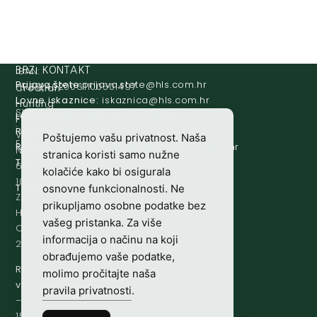
IBAN:
BRZI KONTAKT
Prijava štete:
@etets.avajirp
rh.moc.slh
HR8124020061100501497
Croatian
Lovne iskaznice:
@acinzaksi
rh.moc.slh
Hunting
SWIFT/BIC
Lovno osposobljavanje:
@ofni
rh.ude-slh
Federation
:
Redakcija/ digitalni mediji:
@aidem
rh.sl
Vladimira
Poštujemo vašu privatnost. Naša
ESBCHR22
Računovodstvo:
@ovtsdovonucar
rh.moc.slh
Nazora
stranica koristi samo nužne
Tajništvo:
@slh
rh.sl
63
kolačiće kako bi osigurala
10000
Telefon:
+385 (0)1 48 34 560
osnovne funkcionalnosti. Ne
Zagreb,
prikupljamo osobne podatke bez
Hrvatska
vašeg pristanka. Za više
OIB-
informacija o načinu na koji
28817560444
obrađujemo vaše podatke,
Radno
molimo pročitajte naša
vrijeme:
7:00
pravila privatnosti
.
–
15:00