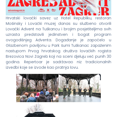
Hrvatski lovački savez uz Hotel Republiku, restoran
Mošinsky i Lovački muzej danas su službeno otvorili
Lovački Advent na Tuškancu i brojim posjetiteljima svih
uzrasta predstavili jedinstven i bogat program
ovogodišnjeg Adventa. Događanje je započelo u
Glazbenom paviljonu u Park šumi Tuškanac zapaženim
nastupom Prvog hrvatskog društva lovačkih rogista
Brezovica Novi Zagreb koji na sceni djeluju već punih 30
godina. Repertoar je sadržavao niz tradicionalnih
izvedbi koje se izvode kao pratnja lovu.