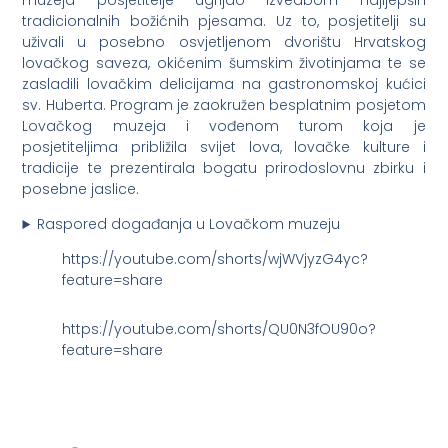
tradicionalnih božićnih pjesama. Uz to, posjetitelji su
uživali u posebno osvjetljenom dvorištu Hrvatskog
lovačkog saveza, okićenim šumskim životinjama te se
zasladili lovačkim delicijama na gastronomskoj kućici
sv. Huberta. Program je zaokružen besplatnim posjetom
Lovačkog muzeja i vođenom turom koja je
posjetiteljima približila svijet lova, lovačke kulture i
tradicije te prezentirala bogatu prirodoslovnu zbirku i
posebne jaslice.
Raspored događanja u Lovačkom muzeju
https://youtube.com/shorts/wjWVjyzG4yc?
feature=share
https://youtube.com/shorts/QU0N3fOU90o?
feature=share