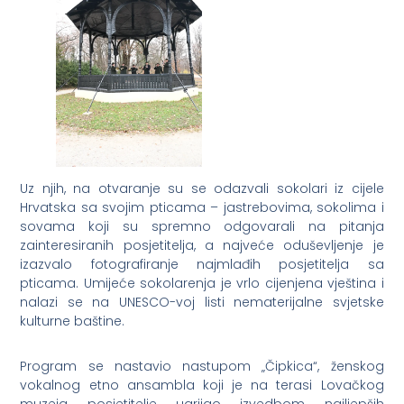
Uz njih, na otvaranje su se odazvali sokolari iz cijele
Hrvatska sa svojim pticama – jastrebovima, sokolima i
sovama koji su spremno odgovarali na pitanja
zainteresiranih posjetitelja, a najveće oduševljenje je
izazvalo fotografiranje najmlađih posjetitelja sa
pticama. Umijeće sokolarenja je vrlo cijenjena vještina i
nalazi se na UNESCO-voj listi nematerijalne svjetske
kulturne baštine.
Program se nastavio nastupom „Čipkica“, ženskog
vokalnog etno ansambla koji je na terasi Lovačkog
muzeja posjetitelje ugrijao izvedbom najljepših