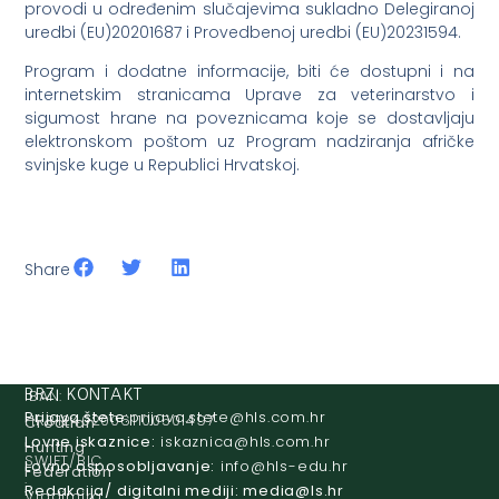
provodi u određenim slučajevima sukladno Delegiranoj
uredbi (EU)20201687 i Provedbenoj uredbi (EU)20231594.
Program i dodatne informacije, biti će dostupni i na
internetskim stranicama Uprave za veterinarstvo i
sigumost hrane na poveznicama koje se dostavljaju
elektronskom poštom uz Program nadziranja afričke
svinjske kuge u Republici Hrvatskoj.
Share
IBAN:
BRZI KONTAKT
Prijava štete:
@etets.avajirp
rh.moc.slh
HR8124020061100501497
Croatian
Lovne iskaznice:
@acinzaksi
rh.moc.slh
Hunting
SWIFT/BIC
Lovno osposobljavanje:
@ofni
rh.ude-slh
Federation
:
Redakcija/ digitalni mediji:
@aidem
rh.sl
Vladimira