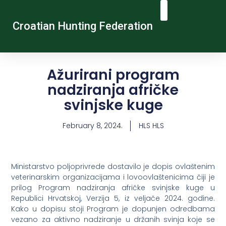
Croatian Hunting Federation
Vocational Education And Training
Hunting Tourism
Contact Us
Ažurirani program
nadziranja afričke
svinjske kuge
February 8, 2024.
HLS HLS
Ministarstvo poljoprivrede dostavilo je dopis ovlaštenim
veterinarskim organizacijama i lovoovlaštenicima čiji je
prilog Program nadziranja afričke svinjske kuge u
Republici Hrvatskoj, Verzija 5, iz veljače 2024. godine.
Kako u dopisu stoji Program je dopunjen odredbama
vezano za aktivno nadziranje u držanih svinja koje se