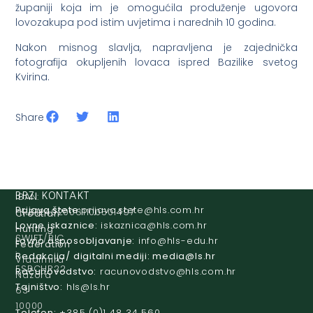
županiji koja im je omogućila produženje ugovora
lovozakupa pod istim uvjetima i narednih 10 godina.
Nakon misnog slavlja, napravljena je zajednička
fotografija okupljenih lovaca ispred Bazilike svetog
Kvirina.
Share
IBAN:
BRZI KONTAKT
Prijava štete:
@etets.avajirp
rh.moc.slh
HR8124020061100501497
Croatian
Lovne iskaznice:
@acinzaksi
rh.moc.slh
Hunting
SWIFT/BIC
Lovno osposobljavanje:
@ofni
rh.ude-slh
Federation
:
Redakcija/ digitalni mediji:
@aidem
rh.sl
Vladimira
ESBCHR22
Računovodstvo:
@ovtsdovonucar
rh.moc.slh
Nazora
Tajništvo:
@slh
rh.sl
63
10000
Telefon:
+385 (0)1 48 34 560