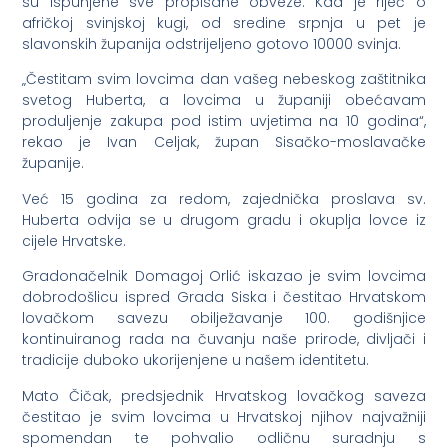
su ispunjene sve propisane obveze. Kad je riječ o
afričkoj svinjskoj kugi, od sredine srpnja u pet je
slavonskih županija odstrijeljeno gotovo 10000 svinja.
„Čestitam svim lovcima dan vašeg nebeskog zaštitnika
svetog Huberta, a lovcima u županiji obećavam
produljenje zakupa pod istim uvjetima na 10 godina“,
rekao je Ivan Celjak, župan Sisačko-moslavačke
županije.
Već 15 godina za redom, zajednička proslava sv.
Huberta odvija se u drugom gradu i okuplja lovce iz
cijele Hrvatske.
Gradonačelnik Domagoj Orlić iskazao je svim lovcima
dobrodošlicu ispred Grada Siska i čestitao Hrvatskom
lovačkom savezu obilježavanje 100. godišnjice
kontinuiranog rada na čuvanju naše prirode, divljači i
tradicije duboko ukorijenjene u našem identitetu.
Mato Čičak, predsjednik Hrvatskog lovačkog saveza
čestitao je svim lovcima u Hrvatskoj njihov najvažniji
spomendan te pohvalio odličnu suradnju s