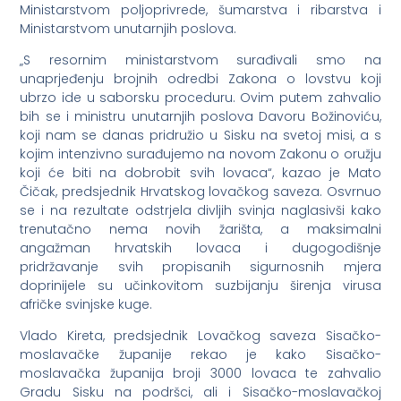
Ministarstvom poljoprivrede, šumarstva i ribarstva i
Ministarstvom unutarnjih poslova.
„S resornim ministarstvom surađivali smo na
unaprjeđenju brojnih odredbi Zakona o lovstvu koji
ubrzo ide u saborsku proceduru. Ovim putem zahvalio
bih se i ministru unutarnjih poslova Davoru Božinoviću,
koji nam se danas pridružio u Sisku na svetoj misi, a s
kojim intenzivno surađujemo na novom Zakonu o oružju
koji će biti na dobrobit svih lovaca“, kazao je Mato
Čičak, predsjednik Hrvatskog lovačkog saveza. Osvrnuo
se i na rezultate odstrjela divljih svinja naglasivši kako
trenutačno nema novih žarišta, a maksimalni
angažman hrvatskih lovaca i dugogodišnje
pridržavanje svih propisanih sigurnosnih mjera
doprinijele su učinkovitom suzbijanju širenja virusa
afričke svinjske kuge.
Vlado Kireta, predsjednik Lovačkog saveza Sisačko-
moslavačke županije rekao je kako Sisačko-
moslavačka županija broji 3000 lovaca te zahvalio
Gradu Sisku na podršci, ali i Sisačko-moslavačkoj