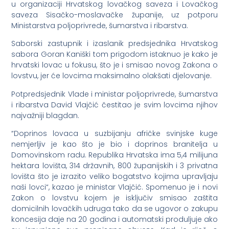
u organizaciji Hrvatskog lovačkog saveza i Lovačkog
saveza Sisačko-moslavačke županije, uz potporu
Ministarstva poljoprivrede, šumarstva i ribarstva.
Saborski zastupnik i izaslanik predsjednika Hrvatskog
sabora Goran Kaniški tom prigodom istaknuo je kako je
hrvatski lovac u fokusu, što je i smisao novog Zakona o
lovstvu, jer će lovcima maksimalno olakšati djelovanje.
Potpredsjednik Vlade i ministar poljoprivrede, šumarstva
i ribarstva David Vlajčić čestitao je svim lovcima njihov
najvažniji blagdan.
“Doprinos lovaca u suzbijanju afričke svinjske kuge
nemjerljiv je kao što je bio i doprinos branitelja u
Domovinskom radu. Republika Hrvatska ima 5,4 milijuna
hektara lovišta, 314 državnih, 800 županijskih i 3 privatna
lovišta što je izrazito veliko bogatstvo kojima upravljaju
naši lovci“, kazao je ministar Vlajčić. Spomenuo je i novi
Zakon o lovstvu kojem je isključiv smisao zaštita
domicilnih lovačkih udruga tako da se ugovor o zakupu
koncesija daje na 20 godina i automatski produljuje ako