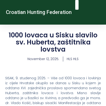
Croatian Hunting Federation
Vocational Education And Training
Hunting Tourism
Contact Us
1000 lovaca u Sisku slavilo
sv. Huberta, zaštitnika
lovstva
November 12, 2025.
HLS HLS
SISAK, 9. studenog 2025. – Više od 1000 lovaca i lovkinja
iz cijele Hrvatske okupilo se danas u Sisku u kojem je
održana XVI. zajednička proslava spomendana svetog
Huberta, zaštitnika lovaca i lovstva. Misno slavlje
održano je u Bazilici sv. Kvirina, a predvodio ga je mons.
dr. Vlado Košić, biskup sisački. Manifestacija je održana